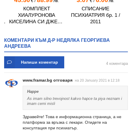
€
/
лв.
€
/
лв.
КОМПЛЕКТ
СПИСАНИЕ
ХИАЛУРОНОВА
ПСИХИАТРИЯ бр. 1 /
-
КИСЕЛИНА СИ ДЖЕЛИ
2011
желирани стика 2 кутии
* 31
КОМЕНТАРИ КЪМ Д-Р НЕДЯЛКА ГЕОРГИЕВА
АНДРЕЕВА
Напиши коментар
4 коментара
www.framar.bg отговаря
на 20 January 2021 в 12:18
Happe
As imam silno trevojnost kakvo hapce ta piya neznam i
imam cerni misli
Здравейте! Това е информационна страница, а не
платформа за връзка с лекари. Отидете на
консултация при психиатър.