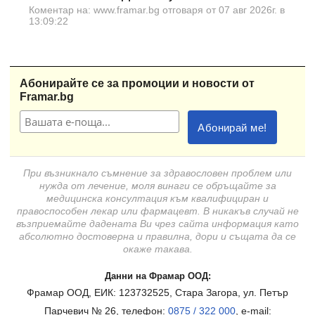
Коментар на: www.framar.bg отговаря от 07 авг 2026г. в
13:09:22
Абонирайте се за промоции и новости от
Framar.bg
При възникнало съмнение за здравословен проблем или
нужда от лечение, моля винаги се обръщайте за
медицинска консултация към квалифициран и
правоспособен лекар или фармацевт. В никакъв случай не
възприемайте дадената Ви чрез сайта информация като
абсолютно достоверна и правилна, дори и същата да се
окаже такава.
Данни на Фрамар ООД:
Фрамар ООД, ЕИК: 123732525, Стара Загора, ул. Петър
Парчевич № 26, телефон:
0875 / 322 000
, e-mail: