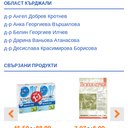
ОБЛАСТ КЪРДЖАЛИ
д-р Ангел Добрев Кротнев
д-р Анка Георгиева Вършилова
д-р Белин Георгиев Илчев
д-р Дарина Ваньова Атанасова
д-р Десислава Красимирова Борисова
СВЪРЗАНИ ПРОДУКТИ
45.50
88.99
3.07
6.00