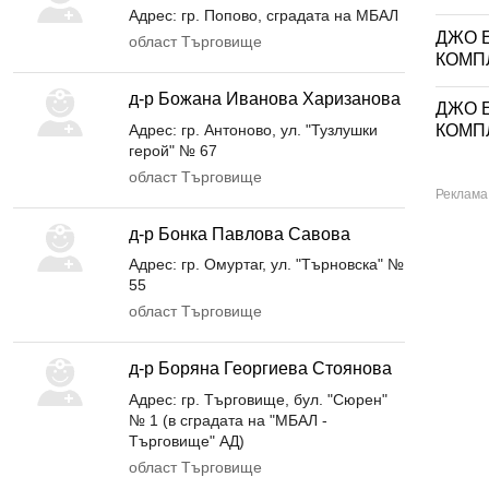
Адрес: гр. Попово, сградата на МБАЛ
ДЖО Е
област Търговище
КОМП
д-р Божана Иванова Харизанова
ДЖО Е
Адрес: гр. Антоново, ул. "Тузлушки
КОМП
герой" № 67
област Търговище
д-р Бонка Павлова Савова
Адрес: гр. Омуртаг, ул. "Търновска" №
55
област Търговище
д-р Боряна Георгиева Стоянова
Адрес: гр. Търговище, бул. "Сюрен"
№ 1 (в сградата на "МБАЛ -
Търговище" АД)
област Търговище