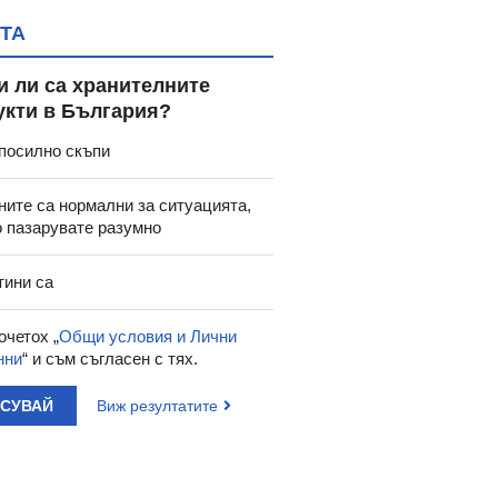
ТА
и ли са хранителните
укти в България?
посилно скъпи
ните са нормални за ситуацията,
о пазарувате разумно
тини са
очетох „
Общи условия и Лични
нни
“ и съм съгласен с тях.
АСУВАЙ
Виж резултатите