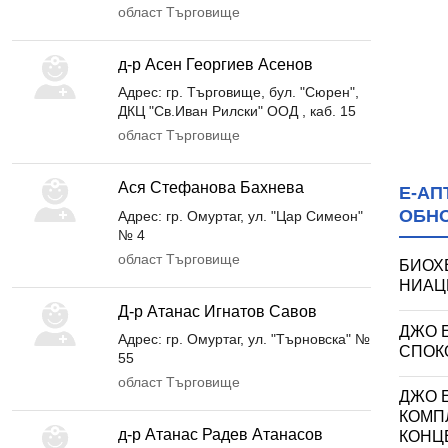
област Търговище
д-р Асен Георгиев Асенов
Адрес: гр. Търговище, бул. "Сюрен",
ДКЦ "Св.Иван Рилски" ООД , каб. 15
област Търговище
Ася Стефанова Бахнева
Е-АП
ОБН
Адрес: гр. Омуртаг, ул. "Цар Симеон"
№ 4
област Търговище
БИОХ
НИАЦИ
Д-р Атанас Игнатов Савов
ДЖО 
Адрес: гр. Омуртаг, ул. "Търновска" №
СПОКО
55
област Търговище
ДЖО Е
КОМП
д-р Атанас Радев Атанасов
КОНЦ