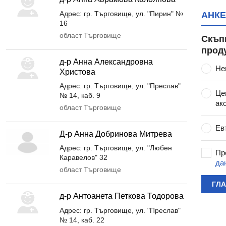
Адрес: гр. Търговище, ул. "Пирин" №
АНКЕ
16
област Търговище
Скъп
прод
д-р Анна Александровна
Не
Христова
Адрес: гр. Търговище, ул. "Преслав"
Це
№ 14, каб. 9
ак
област Търговище
Ев
Д-р Анна Добринова Митрева
Адрес: гр. Търговище, ул. "Любен
Пр
Каравелов" 32
да
област Търговище
ГЛ
д-р Антоанета Петкова Тодорова
Адрес: гр. Търговище, ул. "Преслав"
№ 14, каб. 22