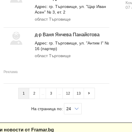
Ком
Адрес: гр. Търговище, ул. "Цар Иван
07 
Асен" № 3, ет. 2
област Търговище
д-р Ваня Янчева Панайотова
Адрес: гр. Търговище, ул. "Антим І" №
16 (партер)
област Търговище
1
2
3
12
13
На страница по:
и новости от Framar.bg