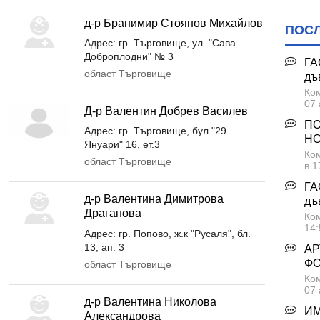
д-р Бранимир Стоянов Михайлов
ПОС
Адрес: гр. Търговище, ул. "Сава
Доброплодни" № 3
ГА
област Търговище
дъ
Ком
07 
Д-р Валентин Добрев Василев
ПО
Адрес: гр. Търговище, бул."29
НО
Януари" 16, ет.3
Ком
област Търговище
в 1
ГА
д-р Валентина Димитрова
дъ
Драганова
Ком
14:
Адрес: гр. Попово, ж.к "Русаля", бл.
13, ап. 3
АР
Ф
област Търговище
Ком
07 
д-р Валентина Николова
ИМ
Александрова