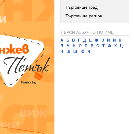
Търговище град
Търговище регион
ТЪРСИ АЗБУЧНО ПО ИМЕ
А
Б
В
Г
Д
Е
Ж
З
И
Й
К
Л
М
Н
О
П
Р
С
Т
Ф
Х
Ц
Ч
Ш
Щ
Ю
Я