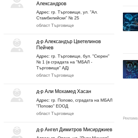
Александров
Адрес: гр. Търговище, ул. "Ал.
Стамбилийски" № 25
област Търговище
д-р Александър Цветелинов
Пейчев
Адрес: гр. Търговище, бул. "Сюрен"
№ 1 (в сградата на "МБАЛ -
Търговище" АД)
област Търговище
д-р Али Мохамед Хасан
Адрес: гр. Попово, сградата на МБАЛ
"Попово" ЕООД
област Търговище
д-р Ангел Димитров Мисирджиев