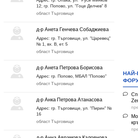
Адрес: гр. Опака, ул. "Руси Минков"
12; гр. Попово, ул. "Гоце Делчев" 8
област Търговище
д-р Анета Генчева Собаджиева
Адрес: гр. Търговище, ул. "Царевец"
№ 1, вх. В, ет. 5
област Търговище
д-р Анета Петрова Борисова
НАЙ-
Адрес: гр. Попово, МБАЛ "Попово"
ФОР
област Търговище
Сп
д-р Анка Петрова Атанасова
Ze
пре
Адрес: гр. Търговище, ул. "Пирин" №
16
Мо
област Търговище
кр
пре
д-р Анна Аврамова Калоянова