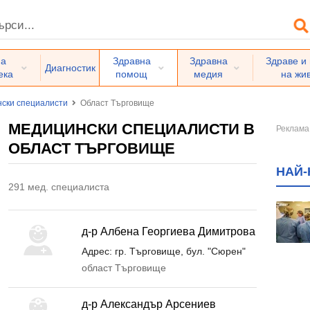
на
Здравна
Здравна
Здраве и
Диагностик
ека
помощ
медия
на жи
ски специалисти
Област Търговище
МЕДИЦИНСКИ СПЕЦИАЛИСТИ В
ОБЛАСТ ТЪРГОВИЩЕ
НАЙ-
291 мед. специалиста
д-р Албена Георгиева Димитрова
Адрес: гр. Търговище, бул. "Сюрен"
област Търговище
д-р Александър Арсениев