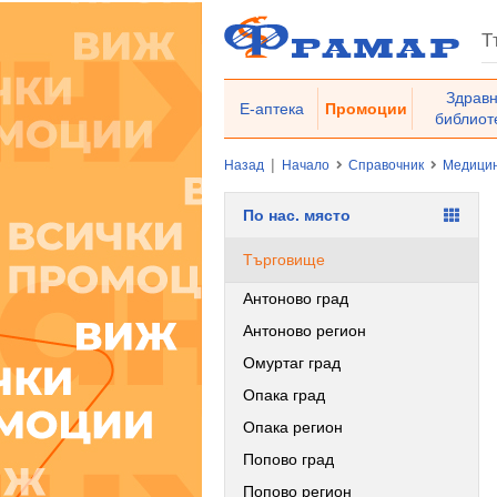
Здрав
Е-аптека
Промоции
библиот
|
Назад
Начало
Справочник
Медицин
По нас. място
Търговище
Антоново град
Антоново регион
Омуртаг град
Опака град
Опака регион
Попово град
Попово регион