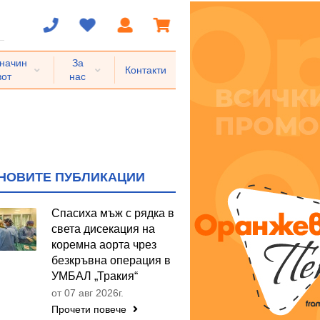
 начин
За
Контакти
вот
нас
НОВИТЕ ПУБЛИКАЦИИ
Спасиха мъж с рядка в
света дисекация на
коремна аорта чрез
безкръвна операция в
УМБАЛ „Тракия“
от 07 авг 2026г.
Прочети повече