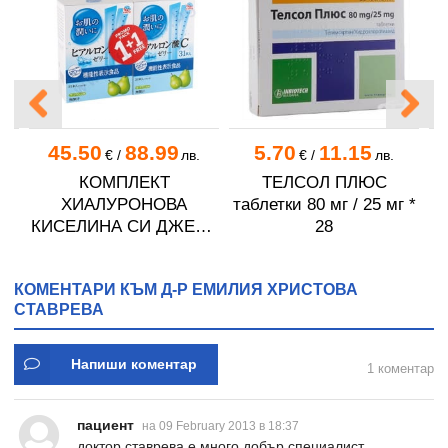
45.50
88.99
5.70
11.15
€
/
лв.
€
/
лв.
ли
КОМПЛЕКТ
ТЕЛСОЛ ПЛЮС
RE
ХИАЛУРОНОВА
таблетки 80 мг / 25 мг *
КИСЕЛИНА СИ ДЖЕЛИ
28
желирани стика 2 кутии
* 31
КОМЕНТАРИ КЪМ Д-Р ЕМИЛИЯ ХРИСТОВА
СТАВРЕВА
Напиши коментар
1 коментар
пациент
на 09 February 2013 в 18:37
доктор ставрева е много добър специалист