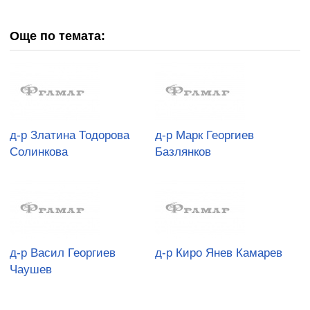
Още по темата:
д-р Златина Тодорова
д-р Марк Георгиев
Солинкова
Базлянков
д-р Васил Георгиев
д-р Киро Янев Камарев
Чаушев