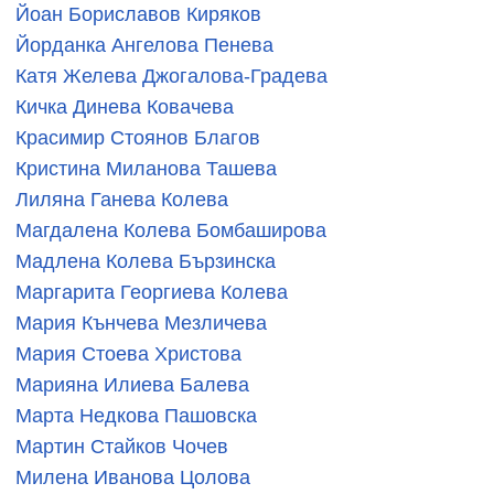
Йоан Бориславов Киряков
Йорданка Ангелова Пенева
Катя Желева Джогалова-Градева
Кичка Динева Ковачева
Красимир Стоянов Благов
Кристина Миланова Ташева
Лиляна Ганева Колева
Магдалена Колева Бомбаширова
Мадлена Колева Бързинска
Маргарита Георгиева Колева
Мария Кънчева Мезличева
Мария Стоева Христова
Марияна Илиева Балева
Марта Недкова Пашовска
Мартин Стайков Чочев
Милена Иванова Цолова