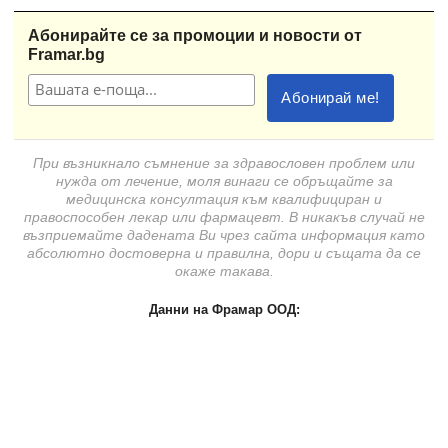
Абонирайте се за промоции и новости от
Framar.bg
При възникнало съмнение за здравословен проблем или
нужда от лечение, моля винаги се обръщайте за
медицинска консултация към квалифициран и
правоспособен лекар или фармацевт. В никакъв случай не
възприемайте дадената Ви чрез сайта информация като
абсолютно достоверна и правилна, дори и същата да се
окаже такава.
Данни на Фрамар ООД:
Фрамар ООД, ЕИК: 123732525, Стара Загора, ул. Петър
Парчевич № 26, телефон:
0875 / 322 000
, e-mail:
office@framar.bg
За контакт