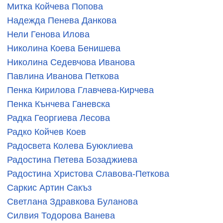
Митка Койчева Попова
Надежда Пенева Данкова
Нели Генова Илова
Николина Коева Бенишева
Николина Седевчова Иванова
Павлина Иванова Петкова
Пенка Кирилова Главчева-Кирчева
Пенка Кънчева Ганевска
Радка Георгиева Лесова
Радко Койчев Коев
Радосвета Колева Буюклиева
Радостина Петева Бозаджиева
Радостина Христова Славова-Петкова
Саркис Артин Сакъз
Светлана Здравкова Буланова
Силвия Тодорова Ванева