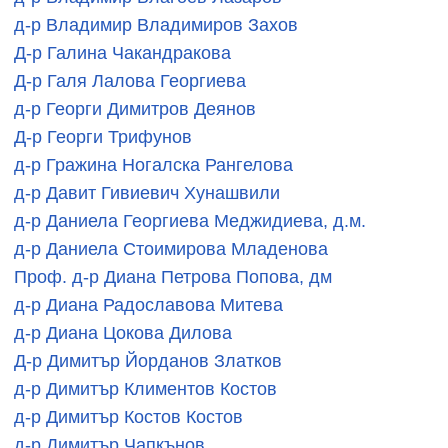
д-р Владимир Владимиров Захов
Д-р Галина Чакандракова
Д-р Галя Лалова Георгиева
д-р Георги Димитров Деянов
Д-р Георги Трифунов
д-р Гражина Ногалска Рангелова
д-р Давит Гивиевич Хунашвили
д-р Даниела Георгиева Меджидиева, д.м.
д-р Даниела Стоимирова Младенова
Проф. д-р Диана Петрова Попова, дм
д-р Диана Радославова Митева
д-р Диана Цокова Дилова
Д-р Димитър Йорданов Златков
д-р Димитър Климентов Костов
д-р Димитър Костов Костов
д-р Димитър Чапкънов