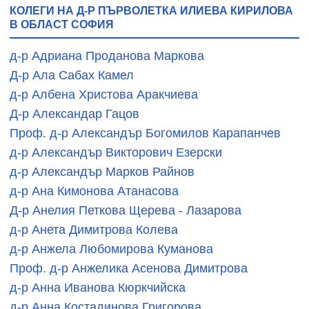
КОЛЕГИ НА Д-Р ПЪРВОЛЕТКА ИЛИЕВА КИРИЛОВА
В ОБЛАСТ СОФИЯ
д-р Адриана Проданова Маркова
Д-р Ала Сабах Камел
д-р Албена Христова Аракчиева
Д-р Александар Гацов
Проф. д-р Александър Богомилов Карапанчев
д-р Александър Викторович Езерски
д-р Александър Марков Райнов
д-р Ана Кимонова Атанасова
Д-р Анелия Петкова Щерева - Лазарова
д-р Анета Димитрова Колева
д-р Анжела Любомирова Куманова
Проф. д-р Анжелика Асенова Димитрова
д-р Анна Иванова Кюркчийска
д-р Анна Костадинова Григорова