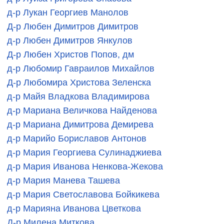
д-р Лукан Георгиев Манолов
Д-р Любен Димитров Димитров
д-р Любен Димитров Янкулов
Д-р Любен Христов Попов, дм
д-р Любомир Гавраилов Михайлов
Д-р Любомира Христова Зеленска
д-р Майя Владкова Владимирова
д-р Мариана Величкова Найденова
д-р Мариана Димитрова Демирева
д-р Марийо Бориславов Антонов
д-р Мария Георгиева Сулинаджиева
д-р Мария Иванова Ненкова-Жекова
д-р Мария Манева Ташева
д-р Мария Светославова Бойкикева
д-р Марияна Иванова Цветкова
Д-р Милена Миткова