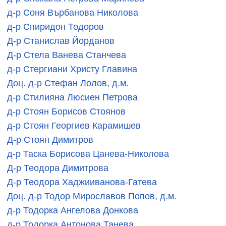
д-р Соня Върбанова Николова
д-р Спиридон Тодоров
Д-р Станислав Йорданов
Д-р Стела Ванева Станчева
д-р Стергиани Христу Главина
Доц. д-р Стефан Лолов, д.м.
д-р Стилияна Люсиен Петрова
д-р Стоян Борисов Стоянов
д-р Стоян Георгиев Карамишев
Д-р Стоян Димитров
д-р Таска Борисова Цанева-Николова
Д-р Теодора Димитрова
Д-р Теодора Хаджииванова-Гатева
Доц. д-р Тодор Мирославов Попов, д.м.
д-р Тодорка Ангелова Донкова
д-р Тодорка Антонова Танева