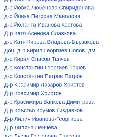
д-р Йовка Любенова Спиридонова
д-р Йовка Петрова Манолова
д-р Йоланта Иванова Костова
Д-р Катя Асенова Славкова
д-р Катя Кирова Владова-Бързакова
Доц. д-р Кирил Георгиев Попов, дм
д-р Кирил Спасов Танчев
д-р Константин Георгиев Тошев
д-р Константин Петров Петров
Д-р Красимир Лазаров Христов
Д-р Красимир Христов
д-р Красимира Ванкова Димитрова
Д-р Кръстьо Крумов Гиздавков
Д-р Лилия Иванова-Георгиева
Д-р Лиляна Пенчева
д-р Луиза Григорова Спасова