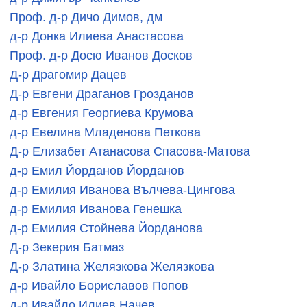
Проф. д-р Дичо Димов, дм
д-р Донка Илиева Анастасова
Проф. д-р Досю Иванов Досков
Д-р Драгомир Дацев
Д-р Евгени Драганов Грозданов
д-р Евгения Георгиева Крумова
д-р Евелина Младенова Петкова
Д-р Елизабет Атанасова Спасова-Матова
д-р Емил Йорданов Йорданов
д-р Емилия Иванова Вълчева-Цингова
д-р Емилия Иванова Генешка
д-р Емилия Стойнева Йорданова
Д-р Зекерия Батмаз
Д-р Златина Желязкова Желязкова
д-р Ивайло Бориславов Попов
д-р Ивайло Илиев Начев