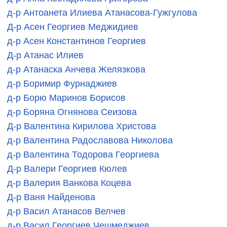
д-р Антоанета Илиева Атанасова-Гужгулова
Д-р Асен Георгиев Меджидиев
д-р Асен Константинов Георгиев
Д-р Атанас Илиев
д-р Атанаска Анчева Желязкова
д-р Боримир Фурнаджиев
д-р Борю Маринов Борисов
д-р Боряна Огнянова Сеизова
Д-р Валентина Кирилова Христова
д-р Валентина Радославова Николова
д-р Валентина Тодорова Георгиева
Д-р Валери Георгиев Кюлев
д-р Валерия Ванкова Коцева
Д-р Ваня Найденова
д-р Васил Атанасов Велчев
д-р Васил Георгиев Чешмеджиев