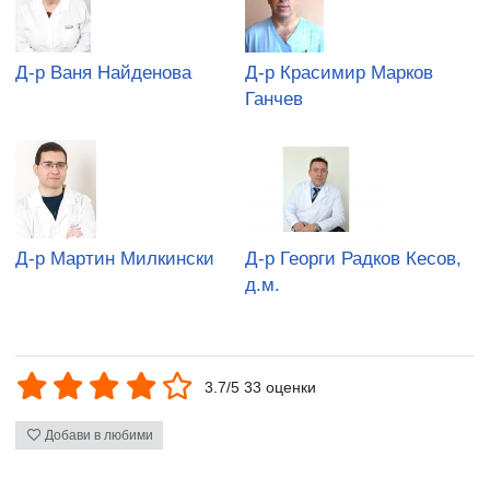
Д-р Ваня Найденова
Д-р Красимир Марков
Ганчев
Д-р Мартин Милкински
Д-р Георги Радков Кесов,
д.м.
3.7/5 33 оценки
Добави в любими