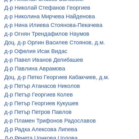
Д-р Николай Стефанов Георгиев
д-р Николина Мирчева Найденова
д-р Нина Илиева Стоянова-Пекачева
д-р Огнян Трендафилов Наумов
Доц. д-р Орлин Василев Стоянов, д.м.
д-р Офелия Исак Видас
д-р Павел Иванов Делибашев
Д-р Павлина Аврамова
Доц. д-р Петко Георгиев Кабакчиев, д.м.
д-р Петър Атанасов Николов
Д-р Петър Георгиев Колев
д-р Петър Георгиев Кукушев
д-р Петър Петров Павлов
д-р Пламен Трифонов Радославов
Д-р Радка Алексова Липева
Д-р Ренета Цонкова Цолова