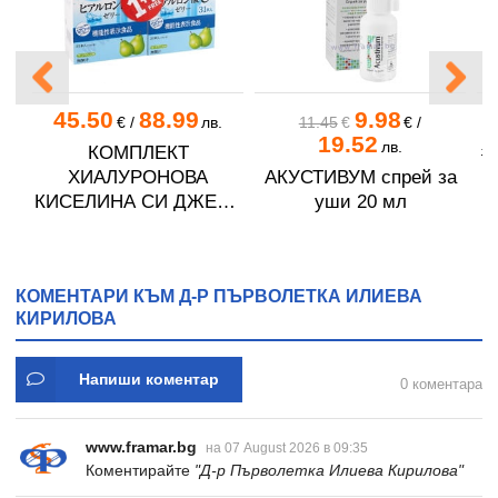
45.50
88.99
9.98
€
/
лв.
11.45
€
€
/
19.52
лв.
КОМПЛЕКТ
#
ХИАЛУРОНОВА
АКУСТИВУМ спрей за
КИСЕЛИНА СИ ДЖЕЛИ
уши 20 мл
желирани стика 2 кутии
* 31
КОМЕНТАРИ КЪМ Д-Р ПЪРВОЛЕТКА ИЛИЕВА
КИРИЛОВА
Напиши коментар
0 коментара
www.framar.bg
на 07 August 2026 в 09:35
Коментирайте
"Д-р Първолетка Илиева Кирилова"