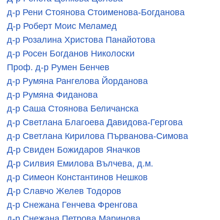
д-р Рени Стоянова Стоименова-Богданова
Д-р Роберт Моис Меламед
д-р Розалина Христова Панайотова
д-р Росен Богданов Николоски
Проф. д-р Румен Бенчев
д-р Румяна Рангелова Йорданова
д-р Румяна Фиданова
д-р Саша Стоянова Беличанска
д-р Светлана Благоева Давидова-Гергова
д-р Светлана Кирилова Първанова-Симова
Д-р Свиден Божидаров Яначков
Д-р Силвия Емилова Вълчева, д.м.
д-р Симеон Константинов Нешков
Д-р Славчо Желев Тодоров
д-р Снежана Генчева Френгова
д-р Снежана Петрова Маринова