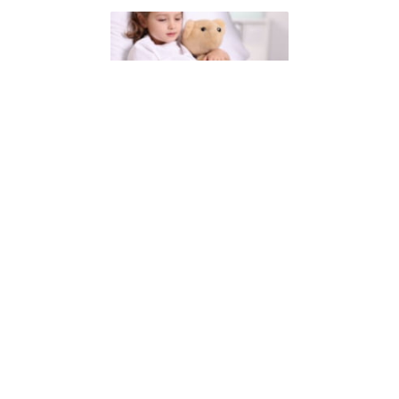
Витамин B3 подобрява шансовете за оцеляване
на деца с рядко генетично заболяване
от 06 авг 2026г.
Прочети повече