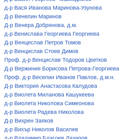
д-р Вася Иванова Маринова-Узунова
Д-р Венелин Маринов
Д-р Венера Добрянова, д.м.
д-р Венислава Георгиева Георгиева
Д-р Венцеслав Петров Томов
д-р Венцислав Стоев Димов
Проф. д-р Венцислав Тодоров Цветков
Д-р Вержиния Борисова Петрова-Георгиева
Проф. д-р Веселин Иванов Павлов, д.м.н.
Д-р Виктория Анастасова Калудова
д-р Виолета Миланова Кашукеева
д-р Виолета Николова Симеонова
д-р Виолета Радева Николова
Д-р Вихрен Заяков
д-р Вихър Николов Василев
д-р Владимир Благоев Лазаров