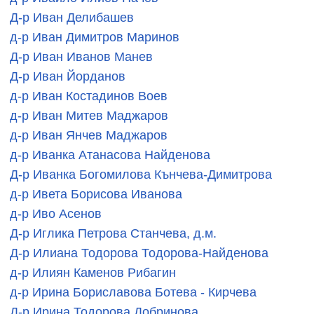
Д-р Иван Делибашев
д-р Иван Димитров Маринов
Д-р Иван Иванов Манев
Д-р Иван Йорданов
д-р Иван Костадинов Воев
д-р Иван Митев Маджаров
д-р Иван Янчев Маджаров
д-р Иванка Атанасова Найденова
Д-р Иванка Богомилова Кънчева-Димитрова
д-р Ивета Борисова Иванова
д-р Иво Асенов
Д-р Иглика Петрова Станчева, д.м.
Д-р Илиана Тодорова Тодорова-Найденова
д-р Илиян Каменов Рибагин
д-р Ирина Бориславова Ботева - Кирчева
Д-р Ирина Тодорова Добринова