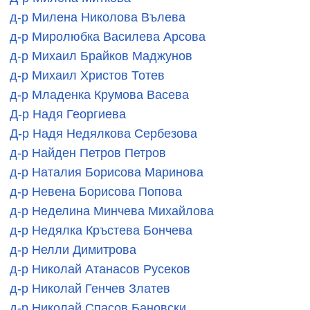
д-р Милена Николова Вълева
д-р Миролюбка Василева Арсова
д-р Михаил Брайков Маджунов
д-р Михаил Христов Тотев
д-р Младенка Крумова Васева
Д-р Надя Георгиева
Д-р Надя Недялкова Сербезова
д-р Найден Петров Петров
д-р Наталия Борисова Маринова
д-р Невена Борисова Попова
д-р Неделина Минчева Михайлова
д-р Недялка Кръстева Бончева
д-р Нелли Димитрова
д-р Николай Атанасов Русеков
д-р Николай Генчев Златев
д-р Николай Спасов Бановски