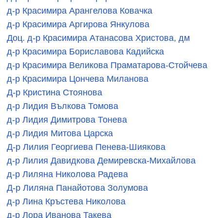
д-р Красимира Арангелова Ковачка
д-р Красимира Аргирова Янкулова
Доц. д-р Красимира Атанасова Христова, дм
д-р Красимира Бориславова Кадийска
д-р Красимира Великова Праматарова-Стойчева
д-р Красимира Цончева Миланова
Д-р Кристина Стоянова
д-р Лидия Вълкова Томова
д-р Лидия Димитрова Тонева
д-р Лидия Митова Царска
Д-р Лилия Георгиева Пенева-Шиякова
д-р Лилия Давидкова Демиревска-Михайлова
д-р Лиляна Николова Радева
Д-р Лиляна Панайотова Золумова
д-р Лина Кръстева Николова
д-р Лора Иванова Такева