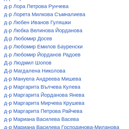
д-р Лора Петрова Рунчева
д-р Лорета Милкова Съмналиева
д-р Любен Иванов Гуляшки
д-р Любка Велинова Йорданова
Д-р Любомир Досев
д-р Любомир Емилов Бауренски
д-р Любомир Йорданов Радоев
Д-р Людмил Шопов
Д-р Магдалена Николова
д-р Мануела Андреева Мишева
д-р Маргарита Вълчева Кулева
д-р Маргарита Йорданова Янева
д-р Маргарита Мирчева Крушева
д-р Маргарита Петрова Райчева
д-р Мариана Василева Васева
д-р Мариана Василева Господинова-Миланова