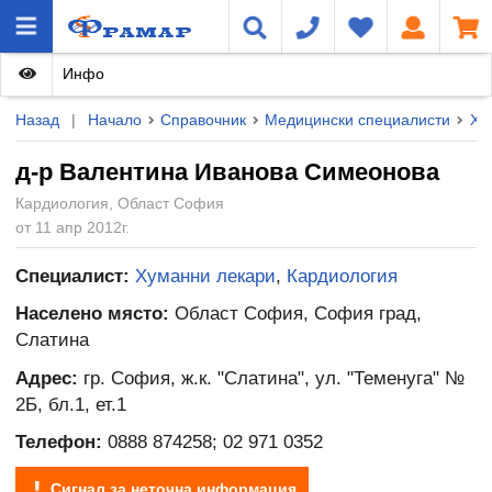
Инфо
Назад
|
Начало
Справочник
Медицински специалисти
Ху
д-р Валентина Иванова Симеонова
Кардиология, Област София
от 11 апр 2012г.
Специалист:
Хуманни лекари
,
Кардиология
Населено място:
Област София, София град,
Слатина
Адрес:
гр. София, ж.к. "Слатина", ул. "Теменуга" №
2Б, бл.1, ет.1
Телефон:
0888 874258; 02 971 0352
Сигнал за неточна информация