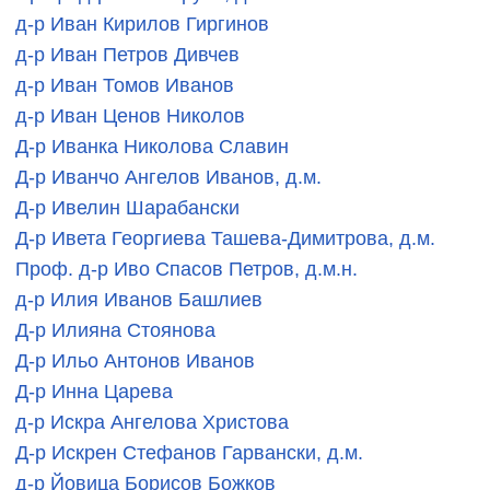
д-р Иван Кирилов Гиргинов
д-р Иван Петров Дивчев
д-р Иван Томов Иванов
д-р Иван Ценов Николов
Д-р Иванка Николова Славин
Д-р Иванчо Ангелов Иванов, д.м.
Д-р Ивелин Шарабански
Д-р Ивета Георгиева Ташева-Димитрова, д.м.
Проф. д-р Иво Спасов Петров, д.м.н.
д-р Илия Иванов Башлиев
Д-р Илияна Стоянова
Д-р Ильо Антонов Иванов
Д-р Инна Царева
д-р Искра Ангелова Христова
Д-р Искрен Стефанов Гарвански, д.м.
д-р Йовица Борисов Божков