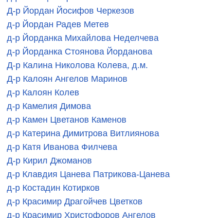
Д-р Йордан Йосифов Черкезов
д-р Йордан Радев Метев
д-р Йорданка Михайлова Неделчева
д-р Йорданка Стоянова Йорданова
Д-р Калина Николова Колева, д.м.
Д-р Калоян Ангелов Маринов
д-р Калоян Колев
д-р Камелия Димова
д-р Камен Цветанов Каменов
д-р Катерина Димитрова Витлиянова
д-р Катя Иванова Филчева
Д-р Кирил Джоманов
д-р Клавдия Цанева Патрикова-Цанева
д-р Костадин Котирков
д-р Красимир Драгойчев Цветков
д-р Красимир Христофоров Ангелов