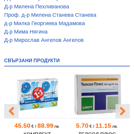
Д-р Милена Пехливанова
Проф. д-р Милена Станева Станева
д-р Милка Георгиева Мадамова
Д-р Мима Нягина
Д-р Мирослав Ангелов Ангелов
д-р Мирчо Димитров Авджиев
Д-р Михаел Едмонд Кьолеян
СВЪРЗАНИ ПРОДУКТИ
д-р Михаела Атанасова Георгиева
Д-р Михаела Михайлова
д-р Михаил Николов Моллов
д-р Надежда Борисова Тонева
Д-р Надя Найденова
Д-р Наталия Спасова, д.м.
д-р Наташа Илиева Алексиева
д-р Недка Иванова Христова
45.50
88.99
5.70
11.15
.
€
/
лв.
€
/
лв.
Д-р Незабравка Живкова Масларска