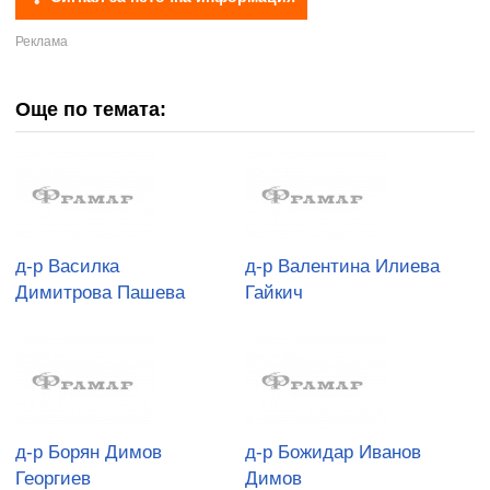
Още по темата:
д-р Василка
д-р Валентина Илиева
Димитрова Пашева
Гайкич
д-р Борян Димов
д-р Божидар Иванов
Георгиев
Димов