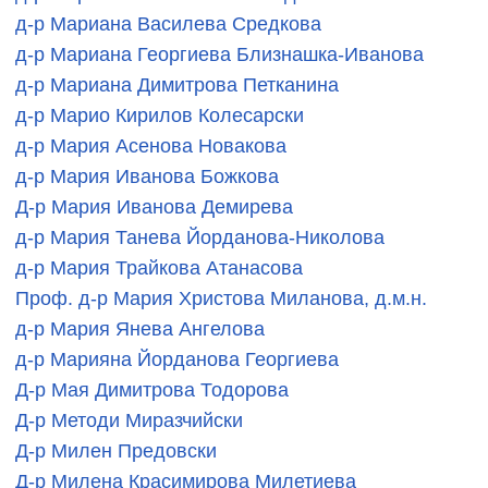
д-р Мариана Василева Средкова
д-р Мариана Георгиева Близнашка-Иванова
д-р Мариана Димитрова Петканина
д-р Марио Кирилов Колесарски
д-р Мария Асенова Новакова
д-р Мария Иванова Божкова
Д-р Мария Иванова Демирева
д-р Мария Танева Йорданова-Николова
д-р Мария Трайкова Атанасова
Проф. д-р Мария Христова Миланова, д.м.н.
д-р Мария Янева Ангелова
д-р Марияна Йорданова Георгиева
Д-р Мая Димитрова Тодорова
Д-р Методи Миразчийски
Д-р Милен Предовски
Д-р Милена Красимирова Милетиева