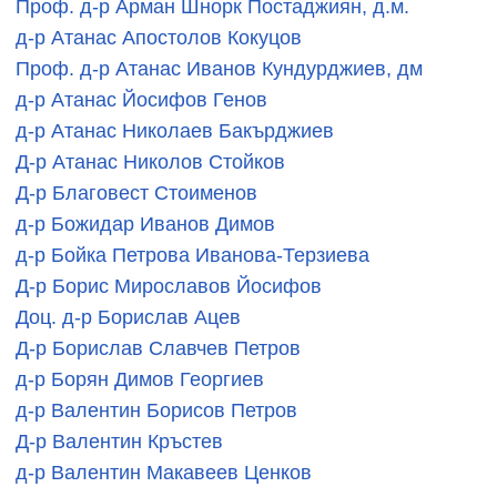
Проф. д-р Арман Шнорк Постаджиян, д.м.
д-р Атанас Апостолов Кокуцов
Проф. д-р Атанас Иванов Кундурджиев, дм
д-р Атанас Йосифов Генов
д-р Атанас Николаев Бакърджиев
Д-р Атанас Николов Стойков
Д-р Благовест Стоименов
д-р Божидар Иванов Димов
д-р Бойка Петрова Иванова-Терзиева
Д-р Борис Мирославов Йосифов
Доц. д-р Борислав Ацев
Д-р Борислав Славчев Петров
д-р Борян Димов Георгиев
д-р Валентин Борисов Петров
Д-р Валентин Кръстев
д-р Валентин Макавеев Ценков