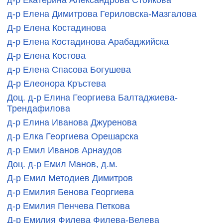
д-р Елена Димитрова Гериловска-Мазгалова
Д-р Елена Костадинова
д-р Елена Костадинова Арабаджийска
Д-р Елена Костова
д-р Елена Спасова Богушева
Д-р Елеонора Кръстева
Доц. д-р Елина Георгиева Балтаджиева-
Трендафилова
д-р Елина Иванова Джуренова
д-р Елка Георгиева Орешарска
д-р Емил Иванов Арнаудов
Доц. д-р Емил Манов, д.м.
Д-р Емил Методиев Димитров
д-р Емилия Бенова Георгиева
д-р Емилия Пенчева Петкова
Д-р Емилия Филева Филева-Велева