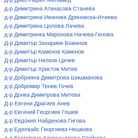
д-р Димитрина Атанасова Станева
д-р Димитрина Иванова Дряновска-Илиева
д-р Димитрина Цолова Лачева
д-р Димитринка Миронова Начева-Генова
Д-р Димитър Захариев Божинов
д-р Димитър Каменов Каменов
Д-р Димитър Нелков Цачев
д-р Димитър Христов Митев
д-р Добрияна Димитрова Шишманова
д-р Добромир Тенев Гочев
д-р Донка Димитрова Митева
Д-р Евгени Драгиев Анев
д-р Евгений Георгиев Гошев
д-р Евдокия Найденова Гигова
д-р Еделвайс Георгиева Нешкова
д-р Екатерина Александрова Стойкова