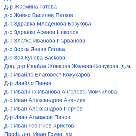
Д-р Жасмина Гатева
д-р Живко Василев Петков
д-р Здравка Младенова Бозукова
д-р Здравко Асенов Николов
д-р Златка Иванова Първанова
д-р Зорка Янева Гигова
д-р Зоя Кунева Васкова
Доц. д-р Ивайла Живкова Желева-Кючукова, д.м.
д-р Ивайло Благовест Кожухаров
Д-р Ивайло Пенев
д-р Ивалина Иванова Ангелова-Момчилова
д-р Иван Александров Ананиев
д-р Иван Александров Перчев
Д-р Иван Атанасов Панов
д-р Иван Георгиев Христов
Проф. д-р. Иван Груев, дм