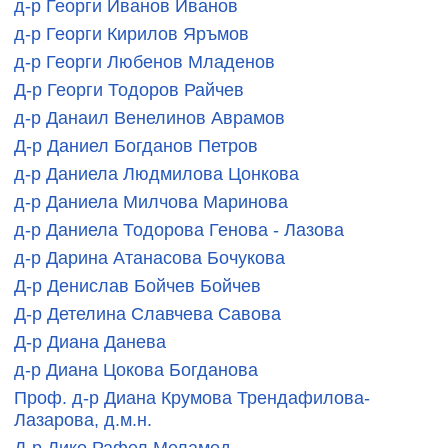
д-р Георги Иванов Иванов
д-р Георги Кирилов Яръмов
д-р Георги Любенов Младенов
Д-р Георги Тодоров Райчев
д-р Данаил Венелинов Аврамов
Д-р Даниел Богданов Петров
д-р Даниела Людмилова Цонкова
д-р Даниела Милчова Маринова
д-р Даниела Тодорова Генова - Лазова
д-р Дарина Атанасова Бочукова
Д-р Денислав Бойчев Бойчев
Д-р Детелина Славчева Савова
Д-р Диана Данева
д-р Диана Цокова Богданова
Проф. д-р Диана Крумова Трендафилова-
Лазарова, д.м.н.
Д-р Дико Рафел Меламед