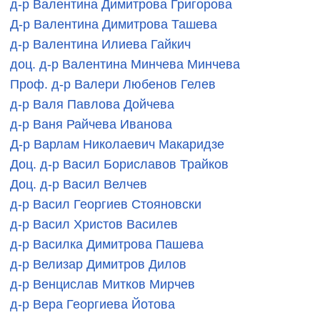
д-р Валентина Димитрова Григорова
Д-р Валентина Димитрова Ташева
д-р Валентина Илиева Гайкич
доц. д-р Валентина Минчева Минчева
Проф. д-р Валери Любенов Гелев
д-р Валя Павлова Дойчева
д-р Ваня Райчева Иванова
Д-р Варлам Николаевич Макаридзе
Доц. д-р Васил Бориславов Трайков
Доц. д-р Васил Велчев
д-р Васил Георгиев Стояновски
д-р Васил Христов Василев
д-р Василка Димитрова Пашева
д-р Велизар Димитров Дилов
д-р Венцислав Митков Мирчев
д-р Вера Георгиева Йотова