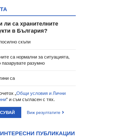
ТА
и ли са хранителните
укти в България?
посилно скъпи
ните са нормални за ситуацията,
о пазарувате разумно
тини са
очетох „
Общи условия и Лични
нни
“ и съм съгласен с тях.
АСУВАЙ
Виж резултатите
ИНТЕРЕСНИ ПУБЛИКАЦИИ