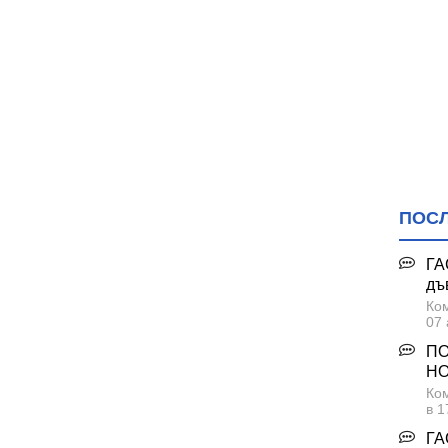
ПОС
ГА
дъ
Ком
07 
ПО
НО
Ком
в 1
ГА