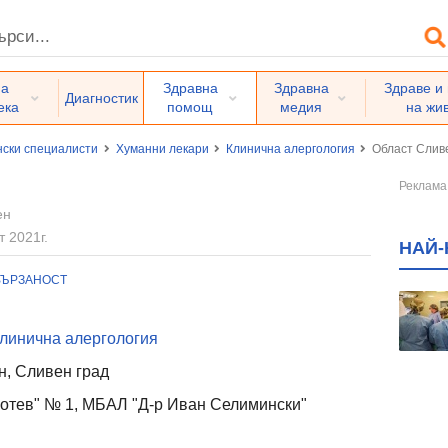
на
Здравна
Здравна
Здраве и
Диагностик
ека
помощ
медия
на жи
ски специалисти
Хуманни лекари
Клинична алергология
Област Слив
ен
т 2021г.
НАЙ-
ВЪРЗАНОСТ
линична алергология
, Сливен град
 Ботев" № 1, МБАЛ "Д-р Иван Селимински"