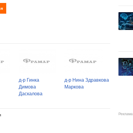
ия
д-р Гинка
д-р Нина Здравкова
Димова
Маркова
Даскалова
и