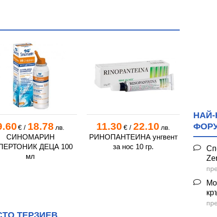
НАЙ-
9.60
18.78
11.30
22.10
12.
ФОР
€
/
лв.
€
/
лв.
СИНОМАРИН
РИНОПАНТЕИНА унгвент
Н
ПЕРТОНИК ДЕЦА 100
за нос 10 гр.
ХИ
Сп
мл
НАЗ
Ze
пре
Х
Мо
КИС
кр
пре
СТО ТЕРЗИЕВ