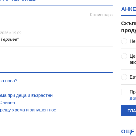
АНКЕ
0 коментара
Скъп
прод
 2026 в 19:09
 Терзиев"
Не
Це
ак
Ев
на носа?
Пр
ема при деца и възрастни
да
 Сливен
срещу хрема и запушен нос
ГЛ
ОЩЕ 