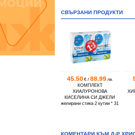
СВЪРЗАНИ ПРОДУКТИ
8.80
17.21
45.50
88.99
€
/
лв.
€
/
лв.
ТОНИМЕР ХИПЕРТОНИК
КОМПЛЕКТ
АЕРОЗОЛ ампули 3 мл. *
ХИАЛУРОНОВА
ХИ
18
КИСЕЛИНА СИ ДЖЕЛИ
желирани стика 2 кутии * 31
КОМЕНТАРИ КЪМ Д-Р ХРИ