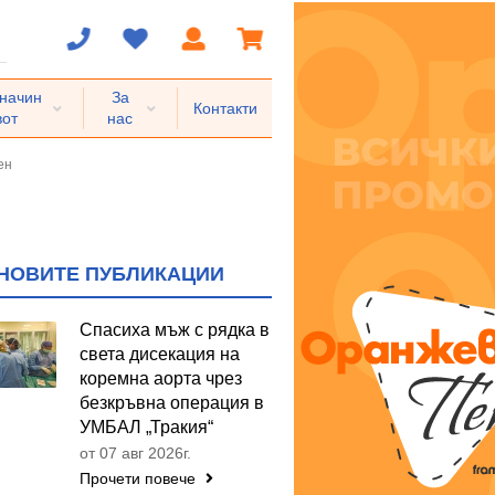
 начин
За
Контакти
вот
нас
ен
НОВИТЕ ПУБЛИКАЦИИ
Спасиха мъж с рядка в
света дисекация на
коремна аорта чрез
безкръвна операция в
УМБАЛ „Тракия“
от 07 авг 2026г.
Прочети повече