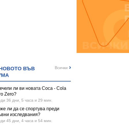
Всички
НОВОТО ВЪВ
80
25.03
8.70
17.02
7.35
УМА
€
/
лв.
€
/
лв.
€
АЗО ЛИБЕРО
МИЛИАН спрей за нос 20
КУИКС С
ПЕРТОНИЧЕН
мл
спрей 
ечели ли ви новата Coca - Cola
АЛЕН СПРЕЙ С
C
ro Zero?
МЕНТОЛ И
ди 36 дни, 5 часа и 29 мин.
ИАЛУРОНОВА
же ли да се спортува преди
ЕЛИНА 100 мл
ъвни изследвания?
ди 45 дни, 4 часа и 54 мин.