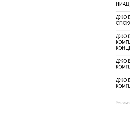
НИАЦИ
ДЖО 
СПОКО
ДЖО Е
КОМП
КОНЦ
ДЖО Е
КОМП
ДЖО Е
КОМП