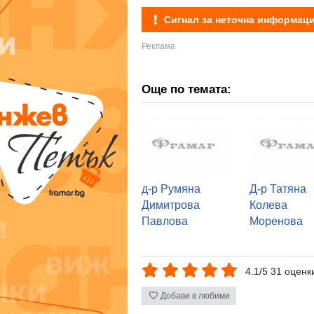
Сигнал за неточна информац
Още по темата:
д-р Румяна
Д-р Татяна
Димитрова
Колева
Павлова
Моренова
4.1/5 31 оценк
Добави в любими