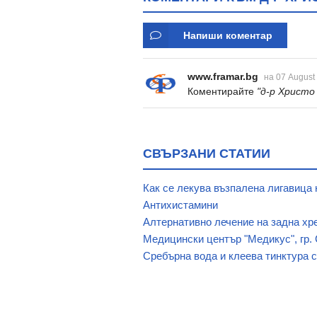
Напиши коментар
www.framar.bg
на 07 August
Коментирайте
"д-р Христо
СВЪРЗАНИ СТАТИИ
Как се лекува възпалена лигавица 
Антихистамини
Алтернативно лечение на задна хр
Медицински център "Медикус", гр.
Сребърна вода и клеева тинктура 