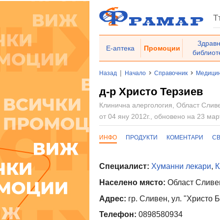
Здрав
Е-аптека
Промоции
библиот
|
Назад
Начало
Справочник
Медицин
д-р Христо Терзиев
Клинична алергология, Област Слив
от 04 яну 2012г., обновено на 23 мар
ИНФО
ПРОДУКТИ
КОМЕНТАРИ
С
Специалист:
Хуманни лекари
,
К
Населено място:
Област Сливен
Адрес:
гр. Сливен, ул. "Христо
Телефон:
0898580934