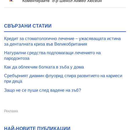
Коментирайте
"д-р Шенол Ахмед Хюсеин"
СВЪРЗАНИ СТАТИИ
Кредит за стоматологично лечение – ужасяващата истина
за денталната криза във Великобритания
Натурални средства подпомагащи лечението на
пародонтоза
Как да облекчим болката в зъба у дома
Сребърният диамин флуорид спира развитието на кариеси
при деца
Защо не се пуши след вадене на зъб?
НАЙ-НОВИТЕ ПУБЛИКАЦИИ