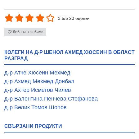
3.5/5 20 оценки
Добави в любими
КОЛЕГИ НА Д-Р ШЕНОЛ АХМЕД ХЮСЕИН В ОБЛАСТ
РАЗГРАД
д-р Атче Хюсеин Мехмед
д-р Ахмед Мехмед Донбал
д-р Ахтер Исметов Чилев
д-р Валентина Пенчева Стефанова
д-р Велик Томов Шопов
СВЪРЗАНИ ПРОДУКТИ