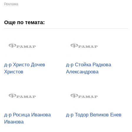
Още по темата:
д-р Христо Дочев
д-р Стойка Радкова
Христов
Александрова
д-р Росица Иванова
д-р Тодор Великов Енев
Иванова