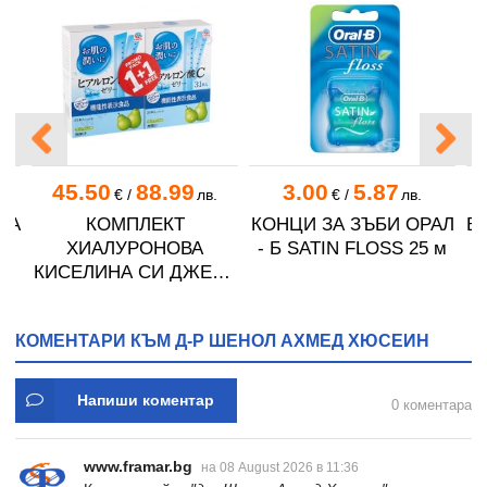
45.50
88.99
3.00
5.87
.
€
/
лв.
€
/
лв.
КА
КОМПЛЕКТ
КОНЦИ ЗА ЗЪБИ ОРАЛ
В
ХИАЛУРОНОВА
- Б SATIN FLOSS 25 м
КИСЕЛИНА СИ ДЖЕЛИ
желирани стика 2 кутии
* 31
КОМЕНТАРИ КЪМ Д-Р ШЕНОЛ АХМЕД ХЮСЕИН
Напиши коментар
0 коментара
www.framar.bg
на 08 August 2026 в 11:36