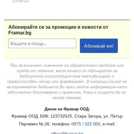
13:09:22
Абонирайте се за промоции и новости от
Framar.bg
При възникнало съмнение за здравословен проблем или
нужда от лечение, моля винаги се обръщайте за
медицинска консултация към квалифициран и
правоспособен лекар или фармацевт. В никакъв случай не
възприемайте дадената Ви чрез сайта информация като
абсолютно достоверна и правилна, дори и същата да се
окаже такава.
Данни на Фрамар ООД:
Фрамар ООД, ЕИК: 123732525, Стара Загора, ул. Петър
Парчевич № 26, телефон:
0875 / 322 000
, e-mail:
office@framar.bg