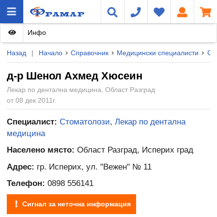
Инфо
Назад
|
Начало
Справочник
Медицински специалисти
Ст
д-р Шенол Ахмед Хюсеин
Лекар по дентална медицина, Област Разград
от 08 дек 2011г.
Специалист:
Стоматолози
,
Лекар по дентална
медицина
Населено място:
Област Разград, Исперих град
Адрес:
гр. Исперих, ул. "Вежен" № 11
Телефон:
0898 556141
Сигнал за неточна информация