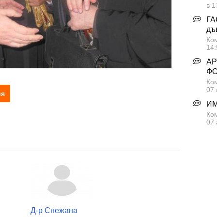
в 1
ГА
дъ
Ком
14:
АР
Ф
Ком
07 
ия
ИМ
Ком
07 
Д-р Снежана