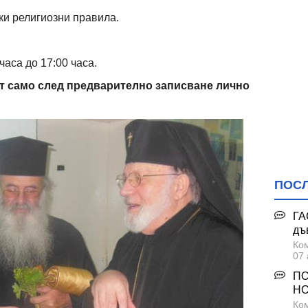
ки религиозни правила.
 часа до 17:00 часа.
т само след предварително записване лично
ПОС
ГА
дъ
Ком
07 
ПО
НО
Ком