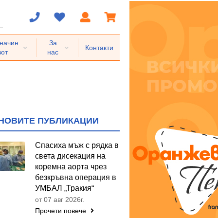
 начин
За
Контакти
вот
нас
НОВИТЕ ПУБЛИКАЦИИ
Спасиха мъж с рядка в
света дисекация на
коремна аорта чрез
безкръвна операция в
УМБАЛ „Тракия“
от 07 авг 2026г.
Прочети повече