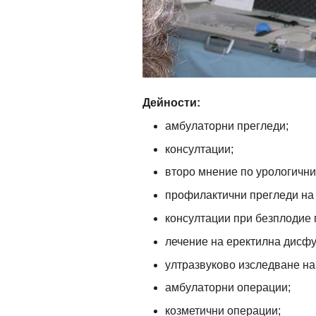
Дейности:
амбулаторни прегледи;
консултации;
второ мнение по урологични
профилактични прегледи на 
консултации при безплодие 
лечение на еректилна дисф
ултразвуково изследване на
амбулаторни операции;
козметични операции;