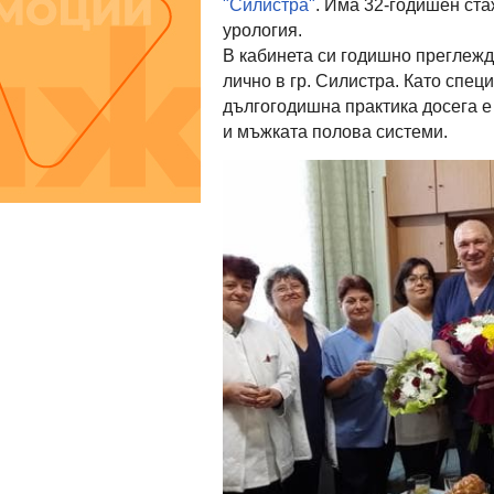
"Силистра"
. Има 32-годишен ста
урология.
В кабинета си годишно преглежда
лично в гр. Силистра. Като спец
дългогодишна практика досега е
и мъжката полова системи.