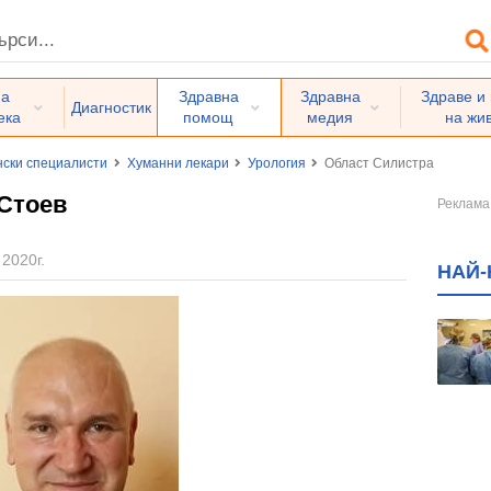
на
Здравна
Здравна
Здраве и
Диагностик
ека
помощ
медия
на жи
ски специалисти
Хуманни лекари
Урология
Област Силистра
 Стоев
 2020г.
НАЙ-