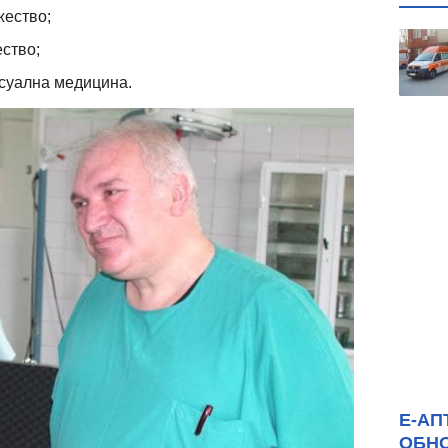
жество;
ство;
ксуална медицина.
Е-АП
ОБН