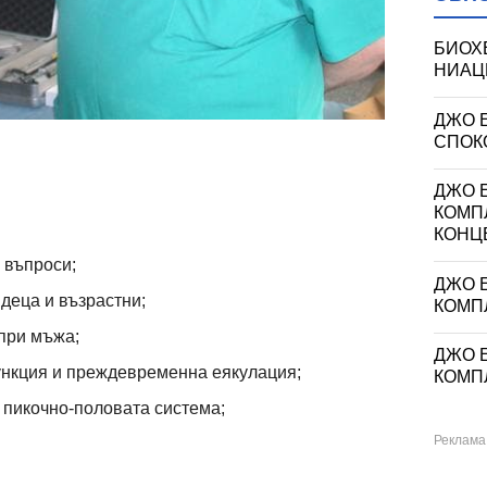
БИОХ
НИАЦИ
ДЖО 
СПОКО
ДЖО Е
КОМП
КОНЦ
 въпроси;
ДЖО Е
деца и възрастни;
КОМП
при мъжа;
ДЖО Е
ункция и преждевременна еякулация;
КОМП
 пикочно-половата система;