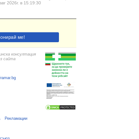
авг 2026г. в 15:19:30
цинска консултация
ез сайта
framar.bg
а
Рекламации
 съюз