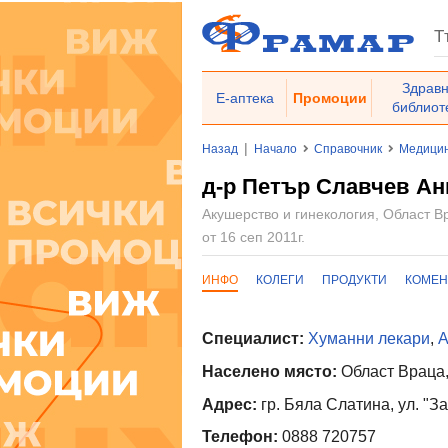
Здрав
Е-аптека
Промоции
библиот
|
Назад
Начало
Справочник
Медицин
д-р Петър Славчев Ан
Акушерство и гинекология, Област В
от 16 сеп 2011г.
ИНФО
КОЛЕГИ
ПРОДУКТИ
КОМЕН
Специалист:
Хуманни лекари
,
А
Населено място:
Област Враца,
Адрес:
гр. Бяла Слатина, ул. "З
Телефон:
0888 720757