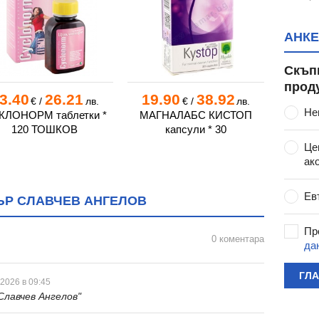
АНКЕ
Скъп
прод
3.40
26.21
19.90
38.92
9.
€
/
лв.
€
/
лв.
Не
ова
КЛОНОРМ таблетки *
МАГНАЛАБС КИСТОП
БИОД
120 ТОШКОВ
капсули * 30
ЗА 
СИСТЕМ
Це
ак
Ев
ЪР СЛАВЧЕВ АНГЕЛОВ
Пр
0 коментара
да
ГЛ
 2026 в 09:45
Славчев Ангелов"