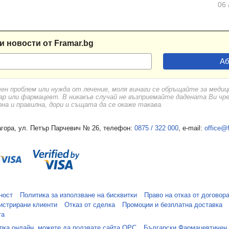
06 
и новости от Framar.bg
вен проблем или нужда от лечение, моля винаги се обръщайте за меди
ар или фармацевт. В никакъв случай не възприемайте дадената Ви чр
а и правилна, дори и същата да се окаже такава.
гора, ул. Петър Парчевич № 26, телефон:
0875 / 322 000
, e-mail:
office@
ност
Политика за използване на бисквитки
Право на отказ от договор
истрирани клиенти
Отказ от сделка
Промоции и безплатна доставка
та
упка онлайн, можете да ползвате сайта ОРС
Български Фармацевтичен