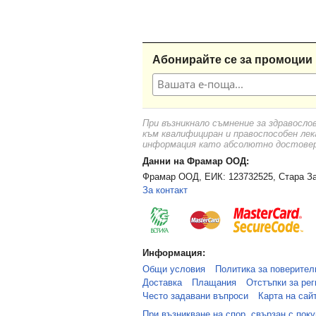
Абонирайте се за промоции 
При възникнало съмнение за здравосло
към квалифициран и правоспособен лек
информация като абсолютно достоверн
Данни на Фрамар ООД:
Фрамар ООД, ЕИК: 123732525, Стара За
За контакт
Информация:
Общи условия
Политика за поверител
Доставка
Плащания
Отстъпки за рег
Често задавани въпроси
Карта на сай
При възникване на спор, свързан с пок