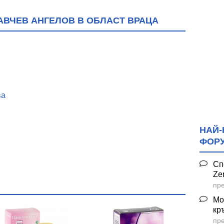
ЛАВЧЕВ АНГЕЛОВ В ОБЛАСТ ВРАЦА
ва
НАЙ-
ФОР
Сп
Ze
пре
чева
Мо
кр
пре