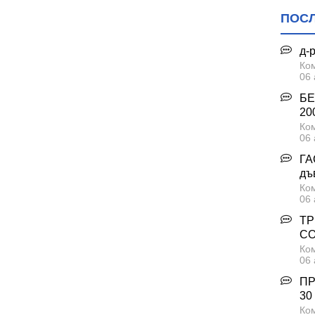
ПОС
д-
Ком
06 
БЕ
200
Ком
06 
ГА
дъ
Ком
06 
ТР
С
Ком
06 
ПР
30
Ком