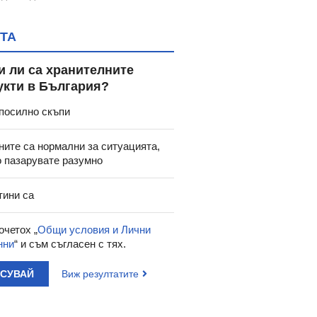
ТА
и ли са хранителните
укти в България?
50
18.58
12.20
23.86
27.10
€
/
лв.
€
/
лв.
посилно скъпи
ОКТОР ФЕМИНО -
ЦИСТОФЕМИН таблетки *
ПАПИЛОКЕ
ЖЕНСКА ПОЛОВА
120 ТОШКОВ
гел
А солуцио 50 мл.
ните са нормални за ситуацията,
о пазарувате разумно
тини са
очетох „
Общи условия и Лични
нни
“ и съм съгласен с тях.
АСУВАЙ
Виж резултатите