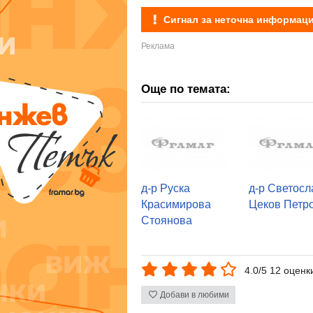
Сигнал за неточна информац
Още по темата:
д-р Руска
д-р Светосл
Красимирова
Цеков Петр
Стоянова
4.0/5 12 оценк
Добави в любими