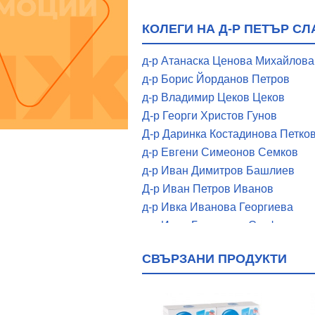
КОЛЕГИ НА Д-Р ПЕТЪР С
д-р Атанаска Ценова Михайлова
д-р Борис Йорданов Петров
д-р Владимир Цеков Цеков
Д-р Георги Христов Гунов
Д-р Даринка Костадинова Петко
д-р Евгени Симеонов Семков
д-р Иван Димитров Башлиев
Д-р Иван Петров Иванов
д-р Ивка Иванова Георгиева
д-р Ирен Георгиева Стефанова
д-р Луиза Антимова Коцева
СВЪРЗАНИ ПРОДУКТИ
д-р Маргарита Костадинова Нин
д-р Милена Миткова Иванова
д-р Митко Минчев Балев