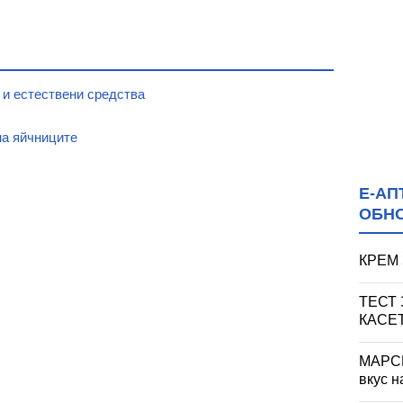
и и естествени средства
на яйчниците
Е-АП
ОБН
КРЕМ 
ТЕСТ
КАСЕ
МАРСИ
вкус н