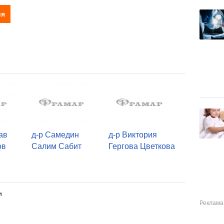
ия
ав
д-р Самедин
д-р Виктория
ов
Салим Сабит
Гергова Цветкова
и