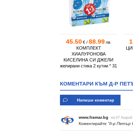
д-р Петя Симеонова Стояновска
д-р Росица Кирилова Махинова
д-р Росица Славейкова Митова
д-р Румен Димитров Андреев
д-р Румяна Ненкова Димова
Д-р Славчо Танчев Тодоров
26.70
52.22
45.50
88.99
1
€
/
лв.
€
/
лв.
Д-р Снежина Цветанова Данаил
ВАРИТЕКС КОРСЕТ ТИП
КОМПЛЕКТ
ЦИ
МЕДИЦИНСКИ
ХИАЛУРОНОВА
д-р Стефан Стоянов Осиковски
ПАНТАЛОНКИ модел 107
КИСЕЛИНА СИ ДЖЕЛИ
д-р Тодор Лозанов Тодоров
желирани стика 2 кутии * 31
КОМЕНТАРИ КЪМ Д-Р ПЕТ
Напиши коментар
www.framar.bg
на 07 August
Коментирайте
"д-р Петър 