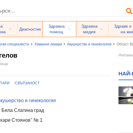
на
Здравна
Здравна
Здраве и
Диагностик
ека
помощ
медия
на жи
ски специалисти
Хуманни лекари
Акушерство и гинекология
Област В
гелов
раца
НАЙ-
ТАРИ
СВЪРЗАНОСТ
кушерство и гинекология
 Бяла Слатина град
ахари Стоянов" № 1