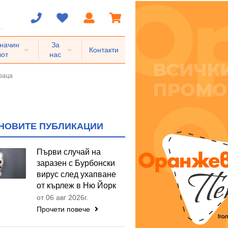
 начин
За
Контакти
вот
нас
раца
НОВИТЕ ПУБЛИКАЦИИ
Първи случай на
заразен с Бурбонски
вирус след ухапване
от кърлеж в Ню Йорк
от 06 авг 2026г.
Прочети повече