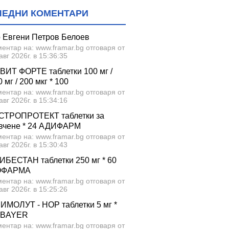
ЛЕДНИ КОМЕНТАРИ
р Евгени Петров Белоев
ентар на: www.framar.bg отговаря от
авг 2026г. в 15:36:35
ВИТ ФОРТЕ таблетки 100 мг /
 мг / 200 мкг * 100
ентар на: www.framar.bg отговаря от
авг 2026г. в 15:34:16
СТРОПРОТЕКТ таблетки за
вчене * 24 АДИФАРМ
ентар на: www.framar.bg отговаря от
авг 2026г. в 15:30:43
ИБЕСТАН таблетки 250 мг * 60
ОФАРМА
ентар на: www.framar.bg отговаря от
авг 2026г. в 15:25:26
ИМОЛУТ - НОР таблетки 5 мг *
 BAYER
ентар на: www.framar.bg отговаря от