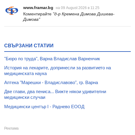
www.framar.bg
на 09 August 2026 в 11:25
Коментирайте
"д-р Кремена Димова Дишева-
Димова"
СВЪРЗАНИ СТАТИИ
"Бюро по труда", Варна Владислав Варненчик
История на лекарите, допринесли за развитието на
медицинската наука
Аптека "Марешки - Владиславово", гр. Варна
Две глави, два пениса... Вижте някои удивителни
медицински случаи
Медицински център I - Раднево ЕООД