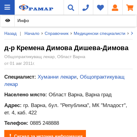
Инфо
Назад
|
Начало
Справочник
Медицински специалисти
Ху
д-р Кремена Димова Дишева-Димова
Общопрактикуващ лекар, Област Варна
от 01 авг 2011г.
Специалист:
Хуманни лекари
,
Общопрактикуващ
лекар
Населено място:
Област Варна, Варна град
Адрес:
гр. Варна, бул. "Република", МК "Младост",
ет. 4, каб. 422
Телефон:
0885 248888
Сигнал за неточна информация