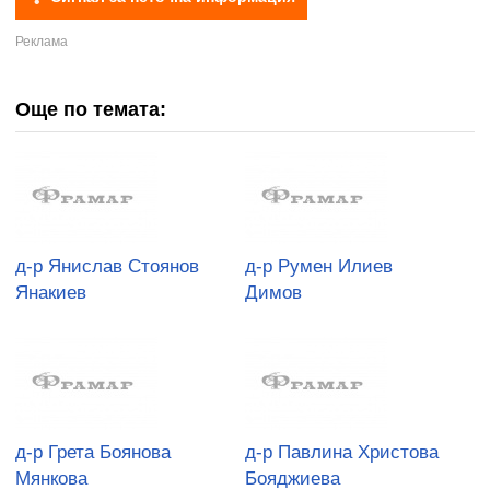
Още по темата:
д-р Янислав Стоянов
д-р Румен Илиев
Янакиев
Димов
д-р Грета Боянова
д-р Павлина Христова
Мянкова
Бояджиева