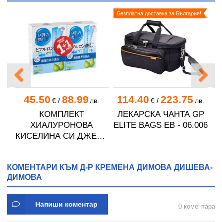
Безплатна доставка за България!
45.50
88.99
114.40
223.75
.
€
/
лв.
€
/
лв.
А
КОМПЛЕКТ
ЛЕКАРСКА ЧАНТА GP
O
ХИАЛУРОНОВА
ELITE BAGS EB - 06.006
КИСЕЛИНА СИ ДЖЕЛИ
желирани стика 2 кутии
* 31
КОМЕНТАРИ КЪМ Д-Р КРЕМЕНА ДИМОВА ДИШЕВА-
ДИМОВА
Напиши коментар
0 коментара