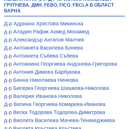
ГРУПЧЕВА, ДМН, FEBO, FICO, FBCLA В ОБЛАСТ
ВАРНА
Д-р Адриана Христова Микинска
д-р Аладин Рафик Ахмед Мохамед
д-р Александър Ангелов Малчев
Д-р Антоанета Василева Бонева
д-р Антоанета Събева Събева
д-р Антоанина Георгиева Андонова-Григорова
д-р Антония Димова Барбукова
д-р Бинна Николаева Ненкова
д-р Бисерка Георгиева Шишкова-Николова
д-р Валерия Иванова Николова
Д-р Велина Георгиева Комарева-Иванова
д-р Веска Тодорова Тодорова-Димитрова
д-р Виолета Василева Мачева-Тенекеджиева
д-р Виолета Кръстева Кръстева