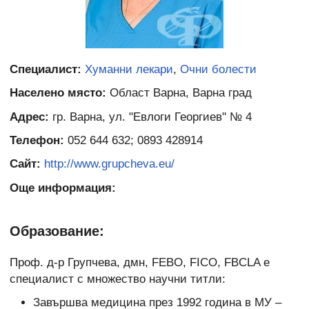
Специалист:
Хуманни лекари
,
Очни болести
Населено място:
Област Варна, Варна град
Адрес:
гр. Варна, ул. "Евлоги Георгиев" № 4
Телефон:
052 644 632; 0893 428914
Сайт:
http://www.grupcheva.eu/
Още информация:
Образование:
Проф. д-р Групчева, дмн, FEBO, FICO, FBCLA е
специалист с множество научни титли:
Завършва медицина през 1992 година в МУ –