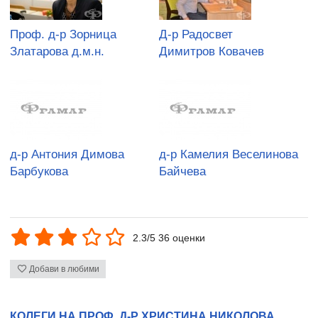
Проф. д-р Зорница
Д-р Радосвет
Златарова д.м.н.
Димитров Ковачев
д-р Антония Димова
д-р Камелия Веселинова
Барбукова
Байчева
2.3/5 36 оценки
Добави в любими
КОЛЕГИ НА ПРОФ. Д-Р ХРИСТИНА НИКОЛОВА