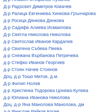
Д-р Радосвет Димитров Ковачев
Д-р Ралица Евгениева Хинкова-Грънчарова
д-р Росица Дянкова Дянкова
Д-р Садифе Алиева Исмаилова
Д-р Светла Николова Николова
д-р Светослав Иванов Кардалев
д-р Свилена Събева Пеева
д-р Снежана Върбанова Петричева
д-р Стефко Иванов Георгиев
д-р Стоян Начев Стоянов
Доц. д-р Тошо Митов, д.м.
Д-р Филип Нолев
д-р Христинка Тодорова Цонева-Кулева
д-р Юлиана Иванова Николова
Доц. д-р Яна Манолова Манолова, дм
д-р Янислав Райков Косев