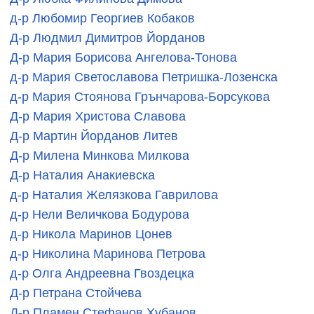
д-р Любомир Георгиев Кобаков
Д-р Людмил Димитров Йорданов
Д-р Мария Борисова Ангелова-Тонова
д-р Мария Светославова Петришка-Лозенска
д-р Мария Стоянова Грънчарова-Борсукова
Д-р Мария Христова Славова
Д-р Мартин Йорданов Литев
Д-р Милена Минкова Милкова
Д-р Наталия Анакиевска
д-р Наталия Желязкова Гаврилова
д-р Нели Величкова Бодурова
д-р Никола Маринов Цонев
д-р Николина Маринова Петрова
д-р Олга Андреевна Гвоздецка
Д-р Петрана Стойчева
Д-р Пламен Стефанов Хубанов