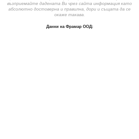
възприемайте дадената Ви чрез сайта информация като
абсолютно достоверна и правилна, дори и същата да се
окаже такава.
Данни на Фрамар ООД:
Фрамар ООД, ЕИК: 123732525, Стара Загора, ул. Петър
Парчевич № 26, телефон:
0875 / 322 000
, e-mail:
office@framar.bg
За контакт