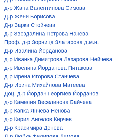
д-р Жана Валентинова Симова
Д-р Жени Борисова
Д-р Зарка Стойчева
д-р Звездалина Петрова Начева
Проф. д-р Зорница Златарова д.м.н.
Д-р Ивалина Йорданова
д-р Иванка Димитрова Лазарова-Нейчева
д-р Ивелина Йорданова Питакова
д-р Ирена Игорова Станчева
Д-р Ирина Михайлова Матеева
Доц. д-р Йордан Георгиев Йорданов
д-р Камелия Веселинова Байчева
д-р Капка Янчева Ненова
д-р Кирил Ангелов Кирчев
Д-р Красимира Денева
Д-р Любка Филипова Димова