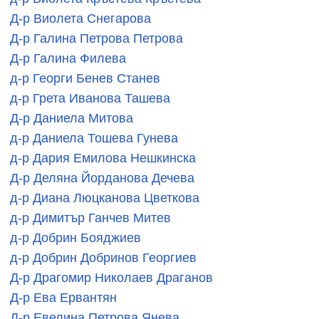
Д-р Виолета Снегарова
Д-р Галина Петрова Петрова
Д-р Галина Филева
д-р Георги Бенев Станев
д-р Грета Иванова Ташева
Д-р Даниела Митова
д-р Даниела Тошева Гунева
д-р Дария Емилова Нешкинска
Д-р Деляна Йорданова Дечева
д-р Диана Люцканова Цветкова
д-р Димитър Ганчев Митев
д-р Добрин Бояджиев
д-р Добрин Добринов Георгиев
Д-р Драгомир Николаев Драганов
Д-р Ева Ервантян
Д-р Евелина Петрова Янева