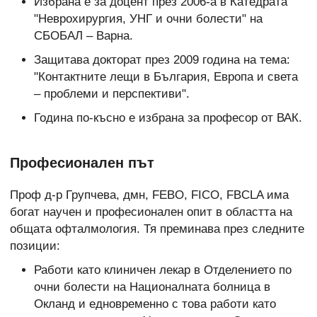
Избрана е за доцент през 2006-а в Катедрата
"Неврохирургия, УНГ и очни болести" на
СБОБАЛ – Варна.
Защитава докторат през 2009 година на тема:
"Контактните лещи в България, Европа и света
– проблеми и перспективи".
Година по-късно е избрана за професор от ВАК.
Професионален път
Проф д-р Групчева, дмн, FEBO, FICO, FBCLA има
богат научен и професионален опит в областта на
общата офталмология. Тя преминава през следните
позиции:
Работи като клиничен лекар в Отделението по
очни болести на Националната болница в
Окланд и едновременно с това работи като