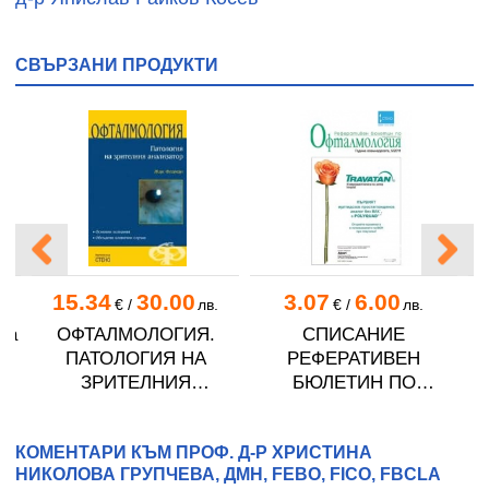
СВЪРЗАНИ ПРОДУКТИ
15.34
30.00
3.07
6.00
€
/
лв.
€
/
лв.
за
ОФТАЛМОЛОГИЯ.
СПИСАНИЕ
ПАТОЛОГИЯ НА
РЕФЕРАТИВЕН
ЗРИТЕЛНИЯ
БЮЛЕТИН ПО
АНАЛИЗАТОР
ОФТАЛМОЛОГИЯ бр. 5
О
/ 2011
КОМЕНТАРИ КЪМ ПРОФ. Д-Р ХРИСТИНА
НИКОЛОВА ГРУПЧЕВА, ДМН, FEBO, FICO, FBCLA