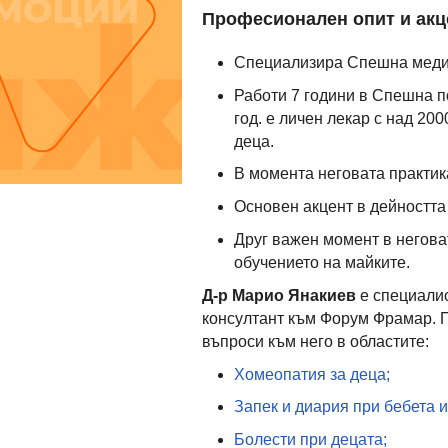
Професионален опит и акц
Специализира Спешна меди
Работи 7 години в Спешна п
год. е личен лекар с над 20
деца.
В момента неговата практика
Основен акцент в дейността
Друг важен момент в негова
обучението на майките.
Д-р Марио Янакиев
е специали
консултант към Форум Фрамар. П
въпроси към него в областите:
Хомеопатия за деца;
Запек и диария при бебета и
Болести при децата;