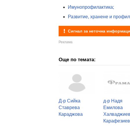
Имунопрофилактика;
Развитие, хранене и профила
Сигнал за неточна информац
Още по темата:
Д-р Сийка
д-р Надя
Ставрева
Емилова
Караджова
Халваджиев
Карафезие