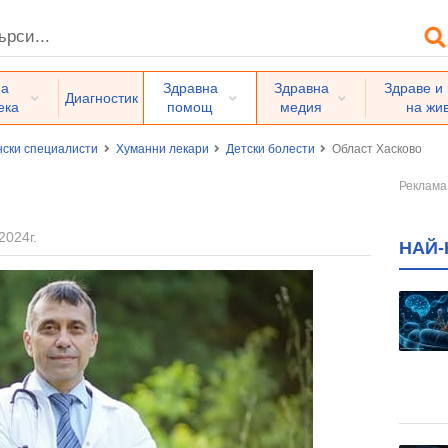
на
Здравна
Здравна
Здраве и
Диагностик
ека
помощ
медия
на жи
ски специалисти
Хуманни лекари
Детски болести
Област Хасково
2024г.
НАЙ-