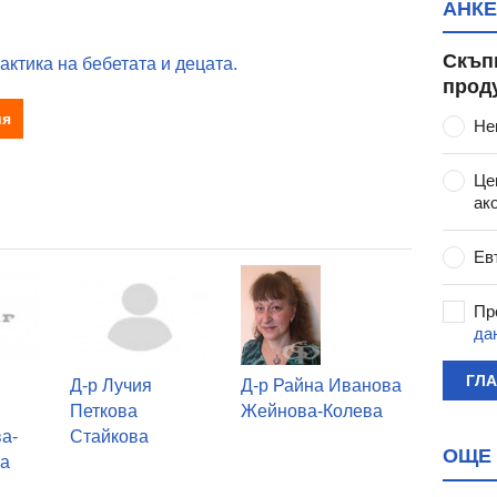
АНКЕ
Скъп
ктика на бебетата и децата.
прод
ия
Не
Це
ак
Ев
Пр
да
ГЛ
Д-р Лучия
Д-р Райна Иванова
Петкова
Жейнова-Колева
а-
Стайкова
ОЩЕ 
ва