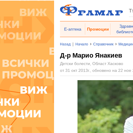
Здрав
Е-аптека
Промоции
библиот
|
Назад
Начало
Справочник
Медицин
Д-р Марио Янакиев
Детски болести, Област Хасково
от 31 окт 2013г., обновено на 22 ное 