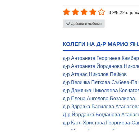
3.9/5 22 оценк
Добави в любими
КОЛЕГИ НА Д-Р МАРИО Я
д-р Антоанета Георгиева Камбе
д-р Антоанета Йорданова Никол
д-р Атанас Николов Пейков
д-р Величка Петкова Събева-П
д-р Дамянка Николаева Колчаго
д-р Елена Ангелова Бозалиева
д-р Здравка Василева Атанасов
Д-р Йорданка Богданова Атанас
д-р Катя Христова Георгиева-С
д-р Мария Георгиева Боспатчие
д-р Мария Кръстева Иванова