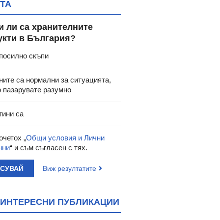
ТА
и ли са хранителните
укти в България?
посилно скъпи
ните са нормални за ситуацията,
о пазарувате разумно
тини са
очетох „
Общи условия и Лични
нни
“ и съм съгласен с тях.
АСУВАЙ
Виж резултатите
ИНТЕРЕСНИ ПУБЛИКАЦИИ