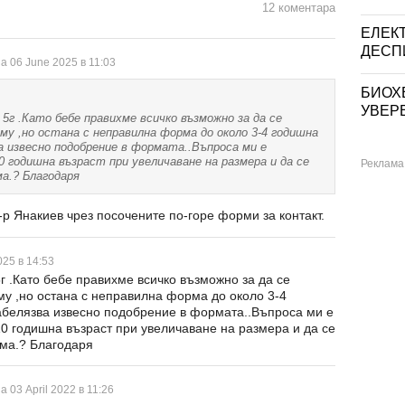
12 коментара
ЕЛЕК
ДЕСПИ
а 06 June 2025 в 11:03
БИОХ
УВЕРЕ
5г .Като бебе правихме всичко възможно за да се
му ,но остана с неправилна форма до около 3-4 годишна
а извесно подобрение в формата..Въпроса ми е
10 годишна възраст при увеличаване на размера и да се
а.? Благодаря
-р Янакиев чрез посочените по-горе форми за контакт.
025 в 14:53
г .Като бебе правихме всичко възможно за да се
у ,но остана с неправилна форма до около 3-4
забелязва извесно подобрение в формата..Въпроса ми е
10 годишна възраст при увеличаване на размера и да се
ма.? Благодаря
а 03 April 2022 в 11:26