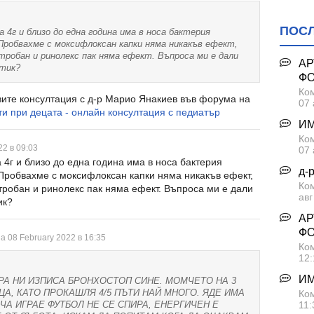
ПОС
 4г и близо до една година има в носа бактерия
 Пробвахме с моксифлоксан капки няма никакъв ефект,
тробан и ринолекс пак няма ефект. Въпроса ми е дали
АР
отик?
Ф
Ком
ите консултация с д-р Марио Янакиев във форума на
07 
и при децата - онлайн консултация с педиатър
ИМ
Ком
22 в 09:03
07 
 4г и близо до една година има в носа бактерия
д-
 Пробвахме с моксифлоксан капки няма никакъв ефект,
Ко
тробан и ринолекс пак няма ефект. Въпроса ми е дали
авг
ик?
АР
Ф
а 08 February 2022 в 16:35
Ком
12:
ИМ
ЪРА НИ ИЗПИСА БРОНХОСТОП СИНЕ. МОМЧЕТО НА 3
А, КАТО ПРОКАШЛЯ 4/5 ПЪТИ НАЙ МНОГО. ЯДЕ ИМА
Ком
11:
ЧА ИГРАЕ ФУТБОЛ НЕ СЕ СПИРА, ЕНЕРГИЧЕН Е