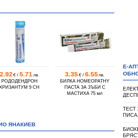
инова
а
ва
Е-АП
ОБН
2.92
5.71
3.35
6.55
3.
€
/
лв.
€
/
лв.
РОДОДЕНДРОН
БИЛКА HOMEOPATHY
ПАСТА
ХРИЗАНТУМ 9 CH
ПАСТА ЗА ЗЪБИ С
ХОМЕ
ова
ЕЛЕК
МАСТИХА 75 мл
ДЕСПИ
ТЕСТ
ПИСА
ИО ЯНАКИЕВ
БИОХ
БРЯСТ