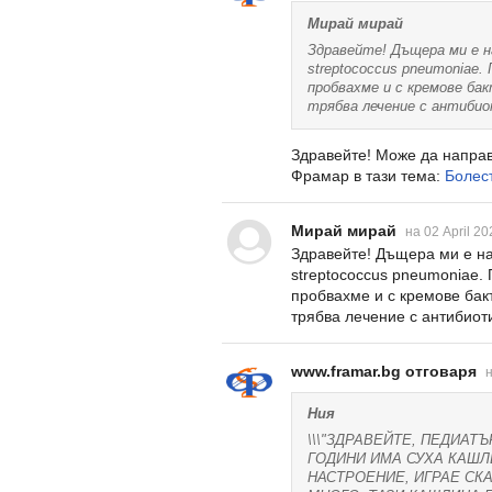
Мирай мирай
Здравейте! Дъщера ми е на
streptococcus pneumoniae.
пробвахме и с кремове бак
трябва лечение с антиби
Здравейте! Може да направ
Фрамар в тази тема:
Болест
Мирай мирай
на 02 April 20
Здравейте! Дъщера ми е на
streptococcus pneumoniae.
пробвахме и с кремове бак
трябва лечение с антибиот
www.framar.bg отговаря
н
Ния
\\\"ЗДРАВЕЙТЕ, ПЕДИАТ
ГОДИНИ ИМА СУХА КАШЛЦ
НАСТРОЕНИЕ, ИГРАЕ СКА