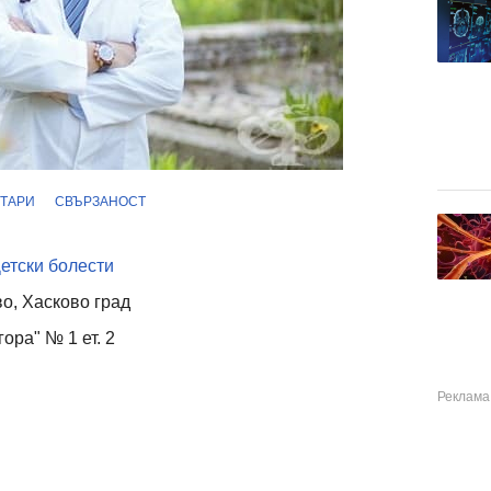
ТАРИ
СВЪРЗАНОСТ
етски болести
о, Хасково град
гора" № 1 ет. 2