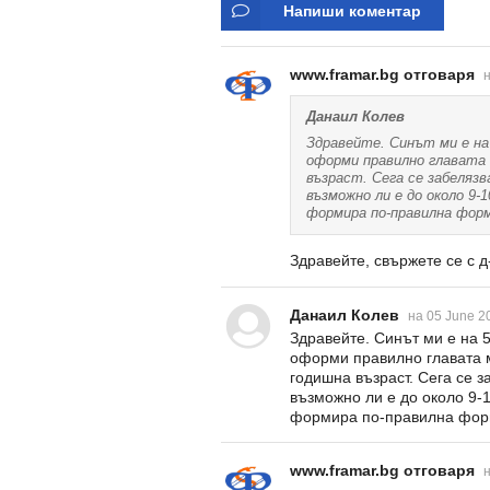
Напиши коментар
www.framar.bg отговаря
н
Данаил Колев
Здравейте. Синът ми е на 
оформи правилно главата 
възраст. Сега се забелязв
възможно ли е до около 9-
формира по-правилна форм
Здравейте, свържете се с д
Данаил Колев
на 05 June 2
Здравейте. Синът ми е на 5
оформи правилно главата м
годишна възраст. Сега се 
възможно ли е до около 9-
формира по-правилна фор
www.framar.bg отговаря
н