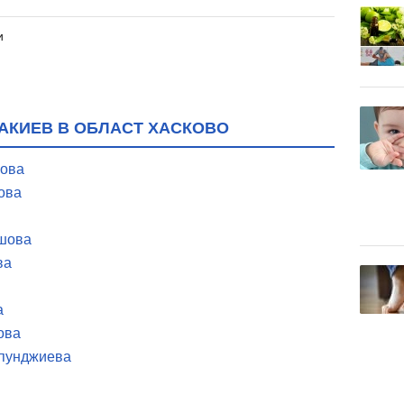
и
НАКИЕВ В ОБЛАСТ ХАСКОВО
рова
ова
ашова
ва
а
ова
апунджиева
ва