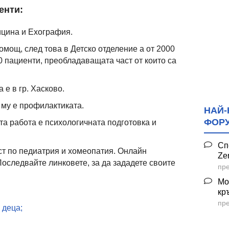
енти:
цина и Ехография.
омощ, след това в Детско отделение а от 2000
00 пациенти, преобладаващата част от които са
 е в гр. Хасково.
 му е профилактиката.
НАЙ-
ФОР
та работа е психологичната подготовка и
Сп
ст по педиатрия и хомеопатия. Онлайн
Ze
оследвайте линковете, за да зададете своите
пре
Мо
кр
пре
 деца;