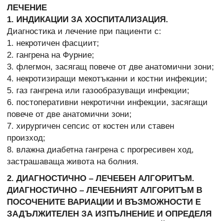
ЛЕЧЕНИЕ
1. ИНДИКАЦИИ ЗА ХОСПИТАЛИЗАЦИЯ.
Диагностика и лечение при пациенти с:
1. некротичен фасциит;
2. гангрена на Фурние;
3. флегмон, засягащ повече от две анатомични зони;
4. некротизиращи мекотъканни и костни инфекции;
5. газ гангрена или газообразуващи инфекции;
6. постоперативни некротични инфекции, засягащи
повече от две анатомични зони;
7. хирургичен сепсис от костен или ставен
произход;
8. влажна диабетна гангрена с прогресивен ход,
застрашаваща живота на болния.
2. ДИАГНОСТИЧНО – ЛЕЧЕБЕН АЛГОРИТЪМ.
ДИАГНОСТИЧНО – ЛЕЧЕБНИЯТ АЛГОРИТЪМ В
ПОСОЧЕНИТЕ ВАРИАЦИИ И ВЪЗМОЖНОСТИ Е
ЗАДЪЛЖИТЕЛЕН ЗА ИЗПЪЛНЕНИЕ И ОПРЕДЕЛЯ