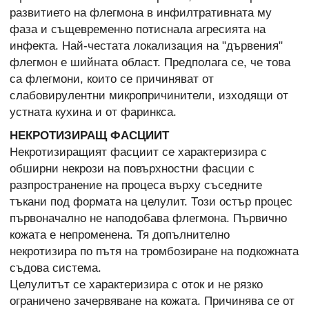
развитието на флегмона в инфилтративната му
фаза и същевременно потиснала агресията на
инфекта. Най-честата локализация на "дървения"
флегмон е шийната област. Предполага се, че това
са флегмони, които се причиняват от
слабовирулентни микропричинители, изходящи от
устната кухина и от фаринкса.
НЕКРОТИЗИРАЩ ФАСЦИИТ
Некротизиращият фасциит се характеризира с
обширни некрози на повърхностни фасции с
разпространение на процеса върху съседните
тъкани под формата на целулит. Този остър процес
първоначално не наподобава флегмона. Първично
кожата е непроменена. Тя допълнително
некротизира по пътя на тромбозиране на подкожната
съдова система.
Целулитът се характеризира с оток и не рязко
ограничено зачервяване на кожата. Причинява се от