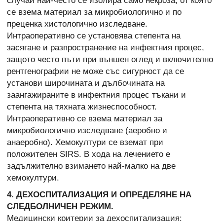
случай най-често се изолира само некроза, от която
се взема материал за микробиологично и по
преценка хистологично изследване.
Интраоперативно се установява степента на
засягане и разпространение на инфектния процес,
защото често пъти при външен оглед и включително
рентгенографии не може със сигурност да се
установи широчината и дълбочината на
заангажираните в инфектния процес тъкани и
степента на тяхната жизнеспособност.
Интраоперативно се взема материал за
микробиологично изследване (аеробно и
анаеробно). Хемокултури се вземат при
положителен SIRS. В хода на лечението е
задължително взимането най-малко на две
хемокултури.
4. ДЕХОСПИТАЛИЗАЦИЯ И ОПРЕДЕЛЯНЕ НА
СЛЕДБОЛНИЧЕН РЕЖИМ.
Медицински критерии за дехоспитализация: