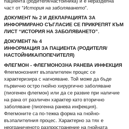
пациента (родителя/настойника) и е неразделна
част от “
История на заболяването
”.
ДОКУМЕНТ № 2 И ДЕКЛАРАЦИЯТА ЗА
ИНФОРМИРАНО СЪГЛАСИЕ СЕ ПРИКРЕПЯТ КЪМ
ЛИСТ “ИСТОРИЯ НА ЗАБОЛЯВАНЕТО”.
ДОКУМЕНТ № 4
ИНФОРМАЦИЯ ЗА ПАЦИЕНТА (РОДИТЕЛЯ/
НАСТОЙНИКА/ПОПЕЧИТЕЛЯ)
ФЛЕГМОН - ФЛЕГМОНОЗНА РАНЕВА ИНФЕКЦИЯ
Флегмонозният възпалителен процес се
характеризира с нагнояване. Той може да бъде
първично остро гнойно хирургично заболяване
(пиогенен флегмон) или да се развие при наличие
на рана от различен характер като вторично
заболяване (пиогенна ранева инфекция).
Флегмоните са по-тежка форма на гнойно-
възпалителния процес. Характерно за тях е
неограниченото разпространение на гнойната