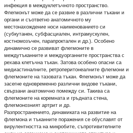
инфекция в междуклетъчното пространство.
Флегмонът може да се развие в различни тъкани и
органи и съответно анатомичното му
местонахождение носи наименованието си
(субкутанен, субфасциален, интрамускулен,
костномозъчен, парапроктален и др.). Особено
динамично се развиват флегмоните в
междутъканните и междуорганните пространства с
рехава клетъчна тъкан. Затова особено опасни са
медиастиналните, ретроперитонеалните флегмони и
флегмоните на тазовата тъкан. Флегмонът може да
засегне едновременно различни видове тъкани,
свързани анатомично помежду си. Такива са
флегмоните на коремната и гръдната стена,
флегмонозният артрит и др.
Разпространението, динамиката на развитие на
флегмона и тъканните поражения се обуславят от
вирулентността на микробите, съпротивителните