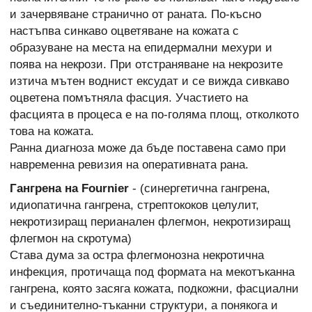
и зачервяване странично от раната. По-късно
настъпва синкаво оцветяване на кожата с
образуване на места на епидермални мехури и
поява на некрози. При отстраняване на некрозите
изтича мътен воднист ексудат и се вижда сивкаво
оцветена помътняла фасция. Участието на
фасцията в процеса е на по-голяма площ, отколкото
това на кожата.
Ранна диагноза може да бъде поставена само при
навременна ревизия на оперативната рана.
Гангрена на Fournier
- (синергетична гангрена,
идиопатична гангрена, стрептококов целулит,
некротизиращ перианален флегмон, некротизиращ
флегмон на скротума)
Става дума за остра флегмонозна некротична
инфекция, протичаща под формата на мекотъканна
гангрена, която засяга кожата, подкожни, фасциални
и съединително-тъканни структури, а понякога и