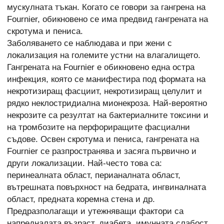
мускулната тъкан. Когато се говори за гангрена на
Fournier, обикновено се има предвид гангрената на
скротума и пениса.
Заболяването се наблюдава и при жени с
локализация на големите устни на влагалището.
Гангрената на Fournier е обикновено една остра
инфекция, която се манифестира под формата на
некротизиращ фасциит, некротизиращ целулит и
рядко неклостридиална мионекроза. Най-вероятно
некрозите са резултат на бактериалните токсини и
на тромбозите на перфориращите фасциални
съдове. Освен скротума и пениса, гангрената на
Fournier се разпространява и засяга първично и
други локализации. Най-често това са:
перинеалната област, перианалната област,
вътрешната повърхност на бедрата, ингвиналната
област, предната коремна стена и др.
Предразполагащи и утежняващи фактори са
напредналата възраст, диабета, имунната слабост,