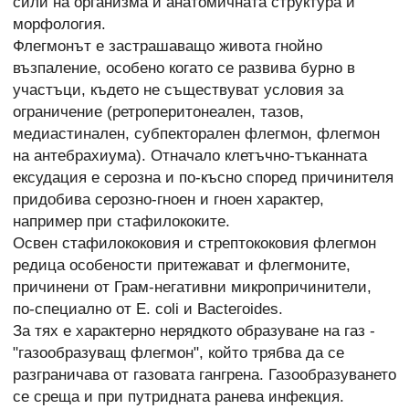
сили на организма и анатомичната структура и
морфология.
Флегмонът е застрашаващо живота гнойно
възпаление, особено когато се развива бурно в
участъци, където не съществуват условия за
ограничение (ретроперитонеален, тазов,
медиастинален, субпекторален флегмон, флегмон
на антебрахиума). Отначало клетъчно-тъканната
ексудация е серозна и по-късно според причинителя
придобива серозно-гноен и гноен характер,
например при стафилококите.
Освен стафилококовия и стрептококовия флегмон
редица особености притежават и флегмоните,
причинени от Грам-негативни микропричинители,
по-специално от Е. сoli и Васtегоides.
За тях е характерно нерядкото образуване на газ -
"газообразуващ флегмон", който трябва да се
разграничава от газовата гангрена. Газообразуването
се среща и при путридната ранева инфекция.