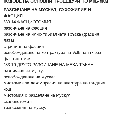
КОДОВЕ НА ОСНОВНИ ПРОЦЕДУРИ ПО МКБ-9КМ
РАЗСИЧАНЕ НА МУСКУЛ, СУХОЖИЛИЕ И
ФАСЦИЯ
*83.14 ФАСЦИОТОМИЯ
разсичане на фасция
разсичане на илио-тибиалната връзка (фасция
лата)
стрипинг на фасция
освобождаване на контрактура на Volkmann чрез
фасциотомия
*83.19 ДРУГО РАЗСИЧАНЕ НА МЕКА ТЪКАН
разсичане на мускул
освобождаване на мускул
миотомия за декомпресия на апертура на гръдния
кош
миотомия с разделяне на мускул
скаленотомия
трансекция на мускул