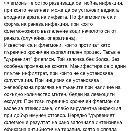
Флегмонът е остро развиваща се гнойна инфекция,
при която не винаги може да се установи веднага
входната врата на инфекта. Но флегмоните са и
форма на ранева инфекция, при която
флегмонозното възпаление води началото си от
раната (случайна, оперативна).
Известни са и флегмони, които протичат като
първично хроничен възпалителен процес. Такъв е
"дървеният" флегмон. Той започва без болка, без
особена промяна на кожата. Манифестира се с един
плътен инфилтрат, при който не се установява
флуктуация. При инцизия се установява
желеобразна промяна на тъканите при наличие на
оскъдно количество мътен, беден на левкоцити
ексудат. При този първично хроничен флегмон се
касае за атенюирана, слабо вирулентна инфекция
при добър имунен отговор. Нерядко "дървеният"
флегмон е резултат на рано започнала интензивна
ефикасна антибиотична терапия, която е спряла