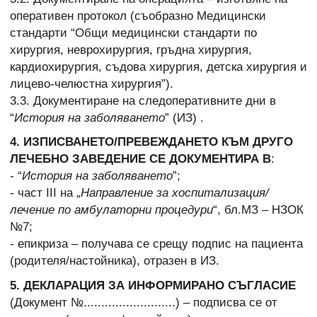
оперативен протокол (съобразно Медицински
стандарти “Общи медицински стандарти по
хирургия, неврохирургия, гръдна хирургия,
кардиохирургия, съдова хирургия, детска хирургия и
лицево-челюстна хирургия”).
3.3. Документиране на следоперативните дни в
“
История на заболяването
” (ИЗ) .
4. ИЗПИСВАНЕТО/ПРЕВЕЖДАНЕТО КЪМ ДРУГО
ЛЕЧЕБНО ЗАВЕДЕНИЕ СЕ ДОКУМЕНТИРА В
:
- “
История на заболяването
”;
- част ІІІ на „
Направление за хоспитализация/
лечение по амбулаторни процедури
“, бл.МЗ – НЗОК
№7;
- епикриза – получава се срещу подпис на пациента
(родителя/настойника), отразен в ИЗ.
5. ДЕКЛАРАЦИЯ ЗА ИНФОРМИРАНО СЪГЛАСИЕ
(Документ №..........................) – подписва се от