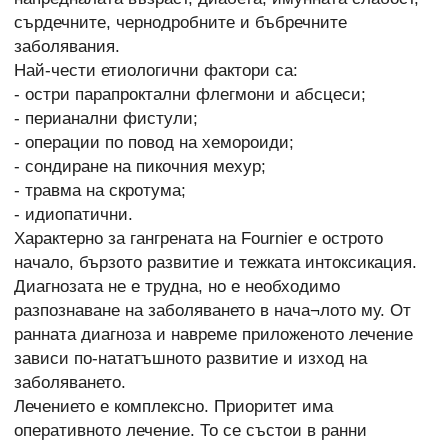
сърдечните, чернодробните и бъбречните
заболявания.
Най-чести етиологични фактори са:
- остри парапроктални флегмони и абсцеси;
- перианални фистули;
- операции по повод на хемороиди;
- сондиране на пикочния мехур;
- травма на скротума;
- идиопатични.
Характерно за гангрената на Fournier е острото
начало, бързото развитие и тежката интоксикация.
Диагнозата не е трудна, но е необходимо
разпознаване на заболяването в нача¬лото му. От
ранната диагноза и навреме приложеното лечение
зависи по-нататъшното развитие и изход на
заболяването.
Лечението е комплексно. Приоритет има
оперативното лечение. То се състои в ранни