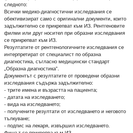
следното:
Всички медико-диагностични изследвания се
обективизират само с оригинални документи, които
задължително се прикрепват към ИЗ. Рентгеновите
филми или друг носител при образни изследвания
се прикрепват към ИЗ.
Резултатите от рентгенологичните изследвания се
интерпретират от специалист по образна
диагностика, съгласно медицински стандарт
„Образна диагностика”.
Документът с резултатите от проведени образни
изследвания съдържа задължително:
- трите имена и възрастта на пациента;
- датата на изследването;
- вида на изследването;
- получените резултати от изследването и неговото
тълкуване;
- подпис на лекаря, извършил изследването.
Фишът се прикрепва към ИЗ.