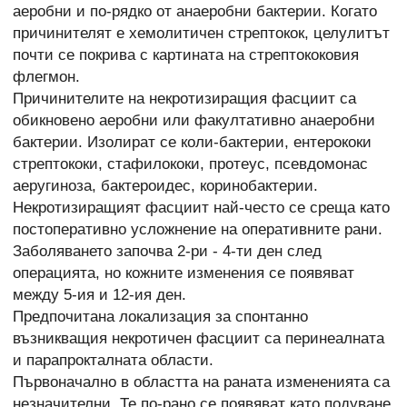
аеробни и по-рядко от анаеробни бактерии. Когато
причинителят е хемолитичен стрептокок, целулитът
почти се покрива с картината на стрептококовия
флегмон.
Причинителите на некротизиращия фасциит са
обикновено аеробни или факултативно анаеробни
бактерии. Изолират се коли-бактерии, ентерококи
стрептококи, стафилококи, протеус, псевдомонас
аеругиноза, бактероидес, коринобактерии.
Некротизиращият фасциит най-често се среща като
постоперативно усложнение на оперативните рани.
Заболяването започва 2-ри - 4-ти ден след
операцията, но кожните изменения се появяват
между 5-ия и 12-ия ден.
Предпочитана локализация за спонтанно
възникващия некротичен фасциит са перинеалната
и парапрокталната области.
Първоначално в областта на раната измененията са
незначителни. Те по-рано се появяват като подуване