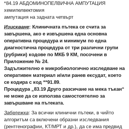
*84.19 АБДОМИНОПЕЛВИЧНА АМПУТАЦИЯ
хемипелвектомия
ампутация на задната четвърт
Изискване
: Клиничната пътека се счита за
завършена, ако е извършена една основна
оперативна процедура и минимум по една
диагностична процедура от три различни групи
(рубрики) кодове по МКБ 9 КМ, посочени в
Приложение № 24.
Задължително е микробиологично изследване на
оперативен материал и/или ранев ексудат, което
се кодира с код **91.89.
Процедура „83.19 Друго разсичане на мека тъкан“
не може да се използва самостоятелно за
завършване на пътеката.
Забележка
: За всички клинични пътеки, в чийто
алгоритъм са включени образни изследвания
(рентгенографии, КТ/МРТ и др.), да се има предвид