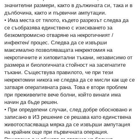
значителни размери, както в дължината си, така и в
дълбочина, както и първични ампутации.
• Има места от тялото, където разрезът следва да
се съобразява единствено с изискването за
безкомпромисно отваряне на некротичният /
инфектен/ процес. Следва да се извърши
максимално позволяващата некректомия на
некротичните и хиповитални тъкани, независимо от
размера и биологичната стойност на засегнатите
тъкани. Съществува правилото, че при тези
некректомии никога не следва да се мисли как ще се
затваря оперативната рана. Това е втори проблем
при преживелите вече болни, който винаги има
начин да бъде решен.
• При определени случаи, след добре обосновано и
записано в ИЗ решение се решава като единствена
животоспасяваща мярка да се извърши ампутация
на крайник още при първичната операция.