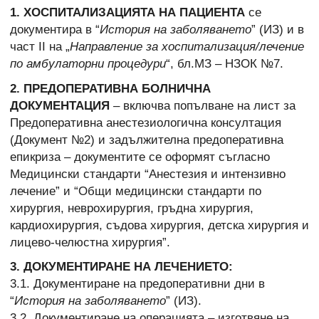
1. ХОСПИТАЛИЗАЦИЯТА НА ПАЦИЕНТА
се
документира в “
История на заболяването
” (ИЗ) и в
част ІІ на „
Направление за хоспитализация/лечение
по амбулаторни процедури
“, бл.МЗ – НЗОК №7.
2. ПРЕДОПЕРАТИВНА БОЛНИЧНА
ДОКУМЕНТАЦИЯ
– включва попълване на лист за
Предоперативна анестезиологична консултация
(Документ №2) и задължителна предоперативна
епикриза – документите се оформят съгласно
Медицински стандарти “Анестезия и интензивно
лечение” и “Общи медицински стандарти по
хирургия, неврохирургия, гръдна хирургия,
кардиохирургия, съдова хирургия, детска хирургия и
лицево-челюстна хирургия”.
3. ДОКУМЕНТИРАНЕ НА ЛЕЧЕНИЕТО:
3.1. Документиране на предоперативни дни в
“
История на заболяването
” (ИЗ).
3.2. Документиране на операцията – изготвяне на