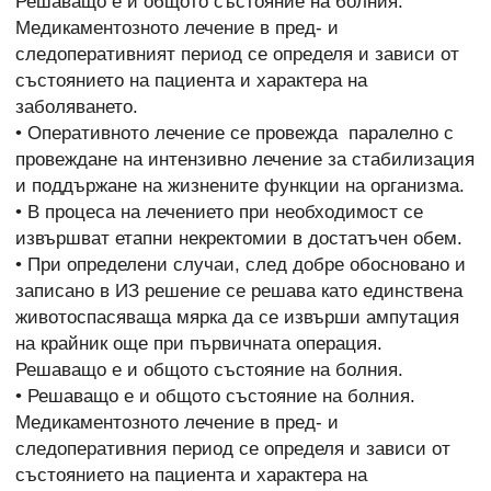
Решаващо е и общото състояние на болния.
Медикаментозното лечение в пред- и
следоперативният период се определя и зависи от
състоянието на пациента и характера на
заболяването.
• Оперативното лечение се провежда паралелно с
провеждане на интензивно лечение за стабилизация
и поддържане на жизнените функции на организма.
• В процеса на лечението при необходимост се
извършват етапни некректомии в достатъчен обем.
• При определени случаи, след добре обосновано и
записано в ИЗ решение се решава като единствена
животоспасяваща мярка да се извърши ампутация
на крайник още при първичната операция.
Решаващо е и общото състояние на болния.
• Решаващо е и общото състояние на болния.
Медикаментозното лечение в пред- и
следоперативния период се определя и зависи от
състоянието на пациента и характера на