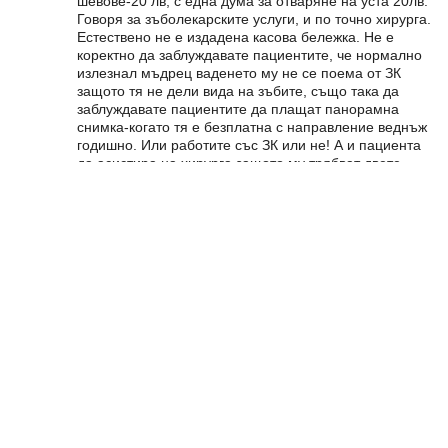
шевове-20 лв, с една дума за отваряне на уста 20лв.
Говоря за зъболекарските услуги, и по точно хирурга.
Естествено не е издадена касова бележка. Не е
коректно да заблуждавате пациентите, че нормално
излезнал мъдрец ваденето му не се поема от ЗК
защото тя не дели вида на зъбите, също така да
заблуждавате пациентите да плащат панорамна
снимка-когато тя е безплатна с направление веднъж
годишно. Или работите със ЗК или не! А и пациента
да асистира на хирурга защото му трябват двете
ръца- все пак сте частна клиника уж, не е нужно да
бъдат уведомявани пациентите всяка марля колко
струва за да платят повече-сметнете си всичко и си
казвайте още в началото окончателната цена, както е
при всяка операция!!!
СВЪРЗАНИ СТАТИИ
Д-р Иван Герчев
Проф. д-р Румен Пандев, д.м.
Д-р Кремена Петрова, д.м.