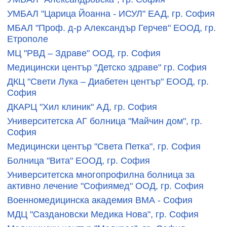
УМБАЛ "Царица Йоанна - ИСУЛ" ЕАД, гр. София
МБАЛ "Проф. д-р Александър Герчев" ЕООД, гр.
Етрополе
МЦ "РВД – Здраве" ООД, гр. София
Медицински център "Детско здраве" гр. София
ДКЦ "Свети Лука – Диабетен център" ЕООД, гр.
София
ДКАРЦ "Хил клиник" АД, гр. София
Университетска АГ болница "Майчин дом", гр.
София
Медицински център "Света Петка", гр. София
Болница "Вита" ЕООД, гр. София
Университетска многопрофилна болница за
активно лечение "Софиямед" ООД, гр. София
Военномедицинска академия ВМА - София
МДЦ "Саздановски Медика Нова", гр. София