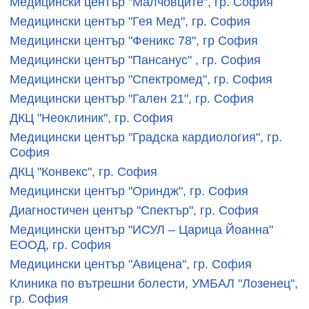
Медицински център "Малчовците", гр. София
Медицински център "Гея Мед", гр. София
Медицински център "Феникс 78", гр София
Медицински център "Пансанус" , гр. София
Медицински център "Спектромед", гр. София
Медицински център "Гален 21", гр. София
ДКЦ "Неоклиник", гр. София
Медицински център "Градска кардиология", гр.
София
ДКЦ "Конвекс", гр. София
Медицински център "Ориндж", гр. София
Диагностичен център "Спектър", гр. София
Медицински център "ИСУЛ – Царица Йоанна"
ЕООД, гр. София
Mедицински център "Авицена", гр. София
Клиника по вътрешни болести, УМБАЛ "Лозенец",
гр. София