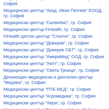
София
Медицински център "Акад. Иван Пенчев" ЕООД,
гр. София
Медицински център "Салвебис", гр. София
Медицински център FiHealth, гр. София
FiHealth детски център "Слончо", гр. София
Медицински център "Доверие", гр. София
Медицински център "Доверие СБТ", гр. София
Медицински център "АмериМед" ООД, гр. София
Медицински център "Хелт", гр. София
Медицински център "Света Троица", гр. София
Денонощен медицински и дентален център
"Медива", гр. София
Медицински център "ПТБ МЕД", гр. София
Медицински център "Агромедика", гр. София
Медицински център "Хера", гр. София