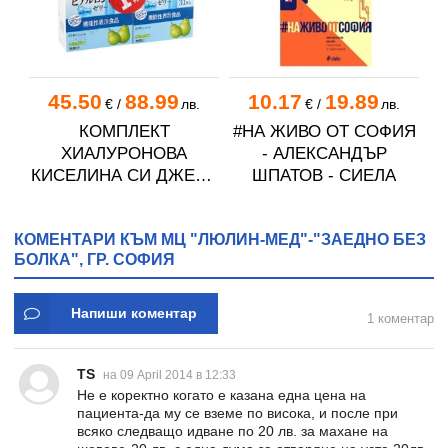
45.50
88.99
10.17
19.89
€
/
лв.
€
/
лв.
КОМПЛЕКТ
#НА ЖИВО ОТ СОФИЯ
ХИАЛУРОНОВА
- АЛЕКСАНДЪР
КИСЕЛИНА СИ ДЖЕЛИ
ШПАТОВ - СИЕЛА
желирани стика 2 кутии
* 31
КОМЕНТАРИ КЪМ МЦ "ЛЮЛИН-МЕД"-"ЗАЕДНО БЕЗ
БОЛКА", ГР. СОФИЯ
Напиши коментар
1 коментар
TS
на 09 April 2014 в 12:33
Не е коректно когато е казана една цена на
пациента-да му се вземе по висока, и после при
всяко следващо идване по 20 лв. за махане на