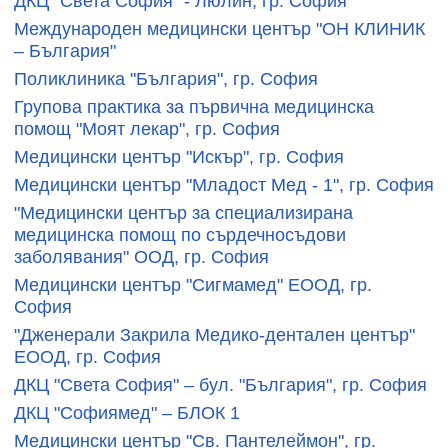
ДКЦ "Света София" - Люлин, гр. София
Международен медицински център "ОН КЛИНИК
– България"
Поликлиника "България", гр. София
Групова практика за първична медицинска
помощ "Моят лекар", гр. София
Медицински център "Искър", гр. София
Медицински център "Младост Мед - 1", гр. София
"Медицински център за специализирана
медицинска помощ по сърдечносъдови
заболявания" ООД, гр. София
Медицински център "Сигмамед" ЕООД, гр.
София
"Дженерали Закрила Медико-дентален център"
ЕООД, гр. София
ДКЦ "Света София" – бул. "България", гр. София
ДКЦ "Софиямед" – БЛОК 1
Медицински център "Св. Пантелеймон", гр.