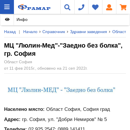
Инфо
Назад
|
Начало
Справочник
Здравни заведения
Област 
МЦ "Люлин-Мед"-"Заедно без болка",
гр. София
Област София
от 11 фев 2015г., обновено на 21 сеп 2022г.
Населено място:
Област София, София град
Адрес:
гр. София, ул. "Добри Немиров" № 5
Телефон:
02 925 2547; 0889 141411