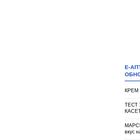
Е-АП
ОБН
КРЕМ 
ТЕСТ
КАСЕ
МАРСИ
вкус н