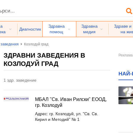
на
Здравна
Здравна
Здраве и
Диагностик
ека
помощ
медия
на жи
 заведения
Козлодуй град
ЗДРАВНИ ЗАВЕДЕНИЯ В
КОЗЛОДУЙ ГРАД
НАЙ-
1 здр. заведение
МБАЛ "Св. Иван Рилски" ЕООД,
гр. Козлодуй
Адрес: гр. Козлодуй, ул. "Св. Св.
Кирил и Методий" № 1