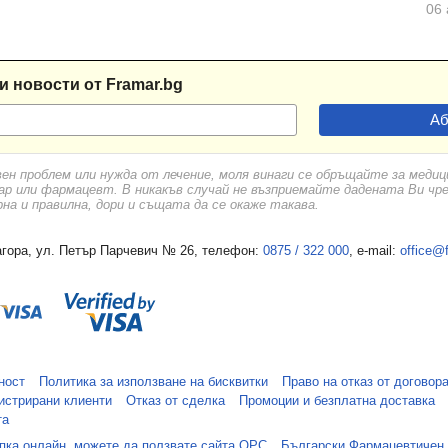
06 
и новости от Framar.bg
вен проблем или нужда от лечение, моля винаги се обръщайте за меди
ар или фармацевт. В никакъв случай не възприемайте дадената Ви чр
а и правилна, дори и същата да се окаже такава.
гора, ул. Петър Парчевич № 26, телефон:
0875 / 322 000
, e-mail:
office@
ност
Политика за използване на бисквитки
Право на отказ от договор
истрирани клиенти
Отказ от сделка
Промоции и безплатна доставка
та
упка онлайн, можете да ползвате сайта ОРС
Български Фармацевтичен