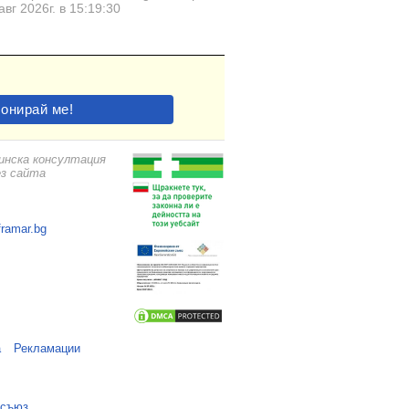
авг 2026г. в 15:19:30
цинска консултация
ез сайта
framar.bg
а
Рекламации
 съюз