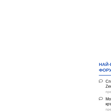
НАЙ-
ФОР
Сп
Ze
пре
Мо
кр
пре