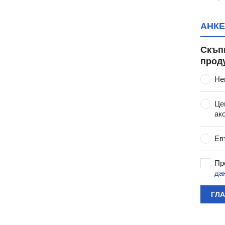
АНКЕ
Скъп
прод
Не
Це
ак
Ев
Пр
да
ГЛ