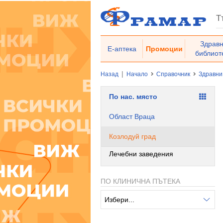
Здрав
Е-аптека
Промоции
библиот
|
Назад
Начало
Справочник
Здравни
По нас. място
Област Враца
Козлодуй град
Лечебни заведения
ПО КЛИНИЧНА ПЪТЕКА