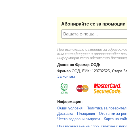
Абонирайте се за промоции 
При възникнало съмнение за здравосло
към квалифициран и правоспособен лек
информация като абсолютно достоверн
Данни на Фрамар ООД:
Фрамар ООД, ЕИК: 123732525, Стара За
За контакт
Информация:
Общи условия
Политика за поверител
Доставка
Плащания
Отстъпки за рег
Често задавани въпроси
Карта на сай
При възникване на спор, свързан с пок