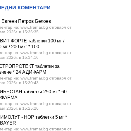
ЛЕДНИ КОМЕНТАРИ
р Евгени Петров Белоев
ентар на: www.framar.bg отговаря от
авг 2026г. в 15:36:35
ВИТ ФОРТЕ таблетки 100 мг /
 мг / 200 мкг * 100
ентар на: www.framar.bg отговаря от
авг 2026г. в 15:34:16
СТРОПРОТЕКТ таблетки за
вчене * 24 АДИФАРМ
ентар на: www.framar.bg отговаря от
авг 2026г. в 15:30:43
ИБЕСТАН таблетки 250 мг * 60
ОФАРМА
ентар на: www.framar.bg отговаря от
авг 2026г. в 15:25:26
ИМОЛУТ - НОР таблетки 5 мг *
 BAYER
ентар на: www.framar.bg отговаря от