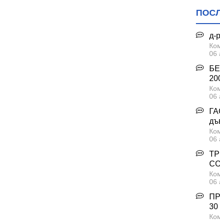
ПОС
д-
Ком
06 
БЕ
200
Ком
06 
ГА
дъ
Ком
06 
ТР
С
Ком
06 
ПР
30
Ком