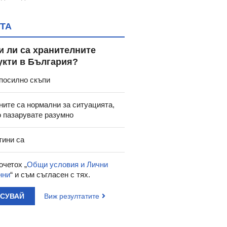
ТА
и ли са хранителните
укти в България?
посилно скъпи
ните са нормални за ситуацията,
о пазарувате разумно
тини са
очетох „
Общи условия и Лични
нни
“ и съм съгласен с тях.
АСУВАЙ
Виж резултатите