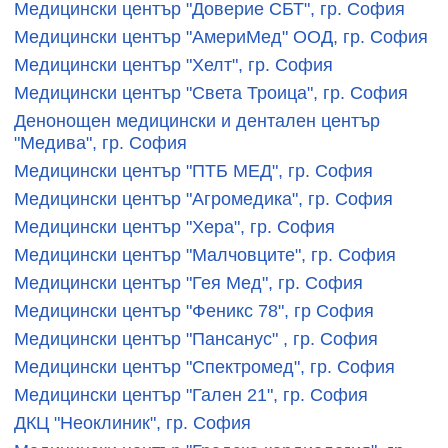
Медицински център "Доверие СБТ", гр. София
Медицински център "АмериМед" ООД, гр. София
Медицински център "Хелт", гр. София
Медицински център "Света Троица", гр. София
Денонощен медицински и дентален център
"Медива", гр. София
Медицински център "ПТБ МЕД", гр. София
Медицински център "Агромедика", гр. София
Медицински център "Хера", гр. София
Медицински център "Малчовците", гр. София
Медицински център "Гея Мед", гр. София
Медицински център "Феникс 78", гр София
Медицински център "Пансанус" , гр. София
Медицински център "Спектромед", гр. София
Медицински център "Гален 21", гр. София
ДКЦ "Неоклиник", гр. София