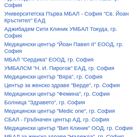
София
Университетска Първа МБАЛ - София "Св. Йоан
Кръстител" ЕАД
Аджибадем Сити Клиник УМБАЛ Токуда, гр.
София
Медицински център "Йоан Павел II" ЕООД, гр.
София
МБАЛ "Сердика" ЕООД, гр. София
УМБАЛСМ "Н. И. Пирогов" ЕАД, гр. София
Медицински център "Вяра", гр. София
Център за женско здраве "Верде", гр. София
Медицински център "Фемина", гр. София
Болница "Здравето", гр. София
Медицински център "Medic one", гр. София
СБАЛ - Гръбначен център АД, гр. София
Медицински център "Вип Клиник" ООД, гр. София
МБАЛ за женско здраве "Надежда", гр. София