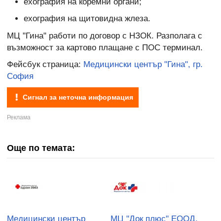
ехография на коремни органи;
ехография на щитовидна жлеза.
МЦ "Гина" работи по договор с НЗОК. Разполага с
възможност за картово плащане с ПОС терминал.
Фейсбук страница:
Медицински център "Гина", гр.
София
Сигнал за неточна информация
Още по темата:
Медицински център
МЦ "Док плюс" ЕООД,