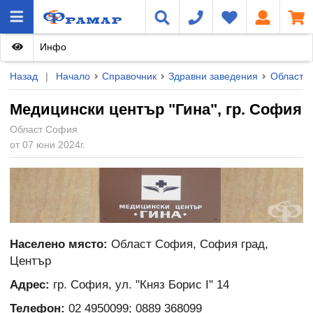
Инфо
Назад
|
Начало
Справочник
Здравни заведения
Област 
Медицински център "Гина", гр. София
Област София
от 07 юни 2024г.
Населено място:
Област София, София град,
Център
Адрес:
гр. София, ул. "Княз Борис I" 14
Телефон:
02 4950099; 0889 368099