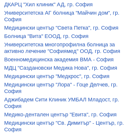
ДКАРЦ "Хил клиник" АД, гр. София
Университетска АГ болница "Майчин дом", гр.
София
Медицински център "Света Петка", гр. София
Болница "Вита" ЕООД, гр. София
Университетска многопрофилна болница за
активно лечение "Софиямед" ООД, гр. София
Военномедицинска академия ВМА - София
МДЦ "Саздановски Медика Нова", гр. София
Медицински център "Медкрос", гр. София
Медицински център "Лора" - Гоце Делчев, гр.
София
Аджибадем Сити Клиник УМБАЛ Младост, гр.
София
Медико-дентален център "Евита", гр. София
Медицински център "Св. Димитър" - Център, гр.
София