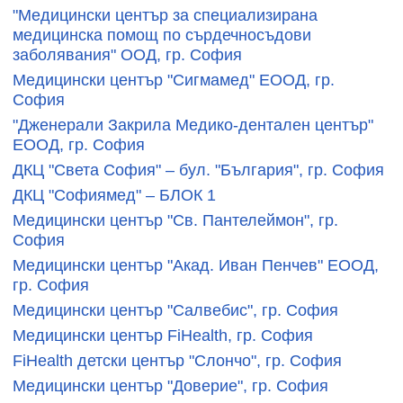
"Медицински център за специализирана
медицинска помощ по сърдечносъдови
заболявания" ООД, гр. София
Медицински център "Сигмамед" ЕООД, гр.
София
"Дженерали Закрила Медико-дентален център"
ЕООД, гр. София
ДКЦ "Света София" – бул. "България", гр. София
ДКЦ "Софиямед" – БЛОК 1
Медицински център "Св. Пантелеймон", гр.
София
Медицински център "Акад. Иван Пенчев" ЕООД,
гр. София
Медицински център "Салвебис", гр. София
Медицински център FiHealth, гр. София
FiHealth детски център "Слончо", гр. София
Медицински център "Доверие", гр. София