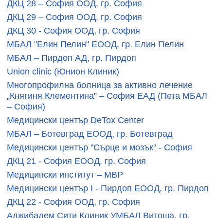
ДКЦ 28 – София ООД, гр. София
ДКЦ 29 – София ООД, гр. София
ДКЦ 30 - София ООД, гр. София
МБАЛ "Елин Пелин" ЕООД, гр. Елин Пелин
МБАЛ – Пирдоп АД, гр. Пирдоп
Union clinic (Юнион Клиник)
Многопрофилна болница за активно лечение
„Княгиня Клементина” – София EАД (Пета МБАЛ
– София)
Медицински център DeTox Center
МБАЛ – Ботевград ЕООД, гр. Ботевград
Медицински център "Сърце и мозък" - София
ДКЦ 21 - София ЕООД, гр. София
Медицински институт – МВР
Медицински център I - Пирдоп ЕООД, гр. Пирдоп
ДКЦ 22 - София ООД, гр. София
Аджибадем Сити Клиник УМБАЛ Витоша, гр.