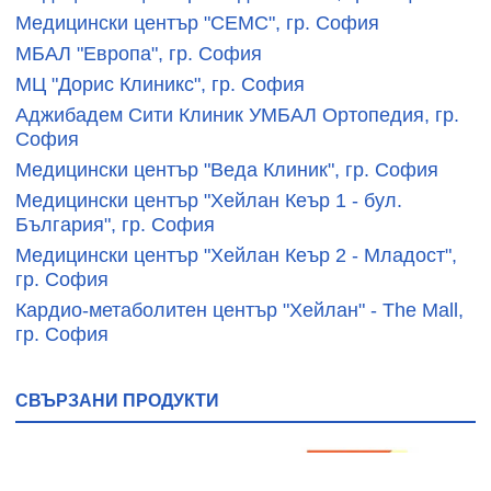
Медицински център "СЕМС", гр. София
МБАЛ "Европа", гр. София
МЦ "Дорис Клиникс", гр. София
Аджибадем Сити Клиник УМБАЛ Ортопедия, гр.
София
Медицински център "Веда Клиник", гр. София
Медицински център "Хейлан Кеър 1 - бул.
България", гр. София
Медицински център "Хейлан Кеър 2 - Младост",
гр. София
Кардио-метаболитен център "Хейлан" - The Mall,
гр. София
Медицински център "Шикова Медикъл", гр.
София
СВЪРЗАНИ ПРОДУКТИ
Медицински център "Хайделберг", гр. София
Медицински център Clarimed, гр. София
Медицински център "Тринити", гр. София