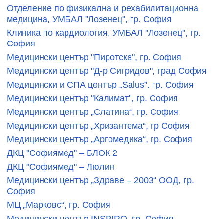
Отделение по физикална и рехабилитационна
медицина, УМБАЛ "Лозенец", гр. София
Клиника по кардиология, УМБАЛ "Лозенец", гр.
София
Медицински център "Пиротска", гр. София
Медицински център "Д-р Сигридов", град София
Медицински и СПА център „Salus”, гр. София
Медицински център "Калимат", гр. София
Медицински център „Слатина“, гр. София
Медицински център „Хризантема“, гр София
Медицински център „Аргомедика“, гр. София
ДКЦ "Софиямед" – БЛОК 2
ДКЦ "Софиямед" – Люлин
Медицински център „Здраве – 2003“ ООД, гр.
София
МЦ „Марковс“, гр. София
Медицински център INSPIRO, гр. София