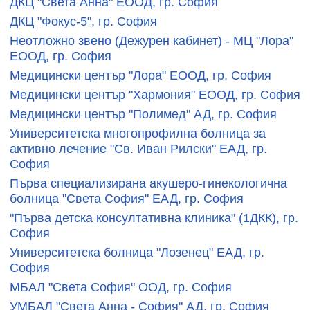
ДКЦ "Света Анна" ЕООД, гр. София
ДКЦ "Фокус-5", гр. София
Неотложно звено (Дежурен кабинет) - МЦ "Лора"
ЕООД, гр. София
Медицински център "Лора" ЕООД, гр. София
Медицински център "Хармония" ЕООД, гр. София
Медицински център "Полимед" АД, гр. София
Университетска многопрофилна болница за
активно лечение "Св. Иван Рилски" ЕАД, гр.
София
Първа специализирана акушеро-гинекологична
болница "Света София" ЕАД, гр. София
"Първа детска консултативна клиника" (1ДКК), гр.
София
Университетска болница "Лозенец" ЕАД, гр.
София
МБАЛ "Света София" ООД, гр. София
УМБАЛ "Света Анна - София" АД, гр. София