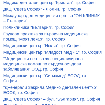
Медико-дентален център "Кристал", гр. София
ДКЦ "Света София" - Люлин, гр. София
Международен медицински център "ОН КЛИНИК
– България"
Поликлиника "България", гр. София
Групова практика за първична медицинска
помощ "Моят лекар", гр. София
Медицински център "Искър", гр. София
Медицински център "Младост Мед - 1", гр. София
"Медицински център за специализирана
медицинска помощ по сърдечносъдови
заболявания" ООД, гр. София
Медицински център "Сигмамед" ЕООД, гр.
София
"Дженерали Закрила Медико-дентален център"
ЕООД, гр. София
ДКЦ "Света София" – бул. "България", гр. София