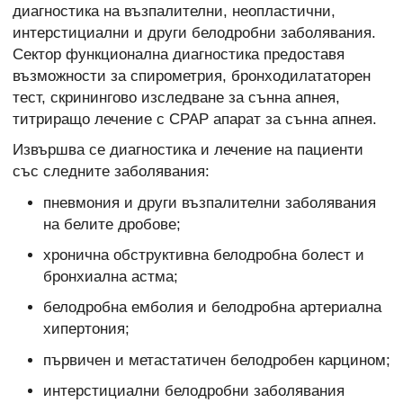
диагностика на възпалителни, неопластични,
интерстициални и други белодробни заболявания.
Сектор функционална диагностика предоставя
възможности за спирометрия, бронходилататорен
тест, скринингово изследване за сънна апнея,
титриращо лечение с CPAP апарат за сънна апнея.
Извършва се диагностика и лечение на пациенти
със следните заболявания:
пневмония и други възпалителни заболявания
на белите дробове;
хронична обструктивна белодробна болест и
бронхиална астма;
белодробна емболия и белодробна артериална
хипертония;
първичен и метастатичен белодробен карцином;
интерстициални белодробни заболявания