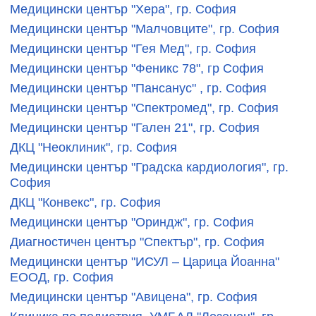
Медицински център "Хера", гр. София
Медицински център "Малчовците", гр. София
Медицински център "Гея Мед", гр. София
Медицински център "Феникс 78", гр София
Медицински център "Пансанус" , гр. София
Медицински център "Спектромед", гр. София
Медицински център "Гален 21", гр. София
ДКЦ "Неоклиник", гр. София
Медицински център "Градска кардиология", гр.
София
ДКЦ "Конвекс", гр. София
Медицински център "Ориндж", гр. София
Диагностичен център "Спектър", гр. София
Медицински център "ИСУЛ – Царица Йоанна"
ЕООД, гр. София
Mедицински център "Авицена", гр. София