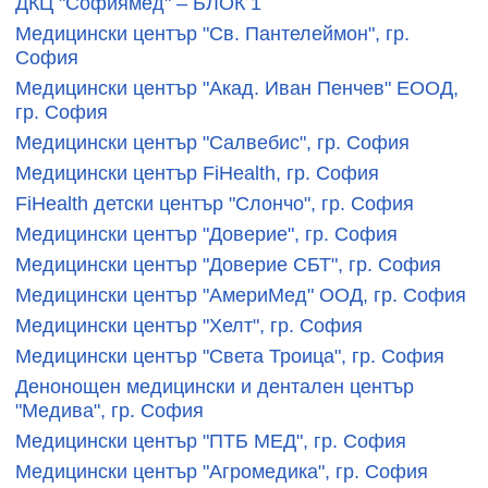
ДКЦ "Софиямед" – БЛОК 1
Медицински център "Св. Пантелеймон", гр.
София
Медицински център "Акад. Иван Пенчев" ЕООД,
гр. София
Медицински център "Салвебис", гр. София
Медицински център FiHealth, гр. София
FiHealth детски център "Слончо", гр. София
Медицински център "Доверие", гр. София
Медицински център "Доверие СБТ", гр. София
Медицински център "АмериМед" ООД, гр. София
Медицински център "Хелт", гр. София
Медицински център "Света Троица", гр. София
Денонощен медицински и дентален център
"Медива", гр. София
Медицински център "ПТБ МЕД", гр. София
Медицински център "Агромедика", гр. София