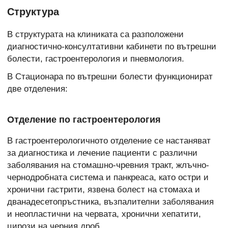
Структура
В структурата на клиниката са разположени
диагностично-консултативни кабинети по вътрешни
болести, гастроентерология и пневмология.
В Стационара по вътрешни болести функционират
две отделения:
Отделение по гастроентерология
В гастроентерологичното отделение се настаняват
за диагностика и лечение пациенти с различни
заболявания на стомашно-чревния тракт, жлъчно-
чернодробната система и панкреаса, като остри и
хронични гастрити, язвена болест на стомаха и
дванадесетопръстника, възпалителни заболявания
и неопластични на червата, хронични хепатити,
цирози на черния дроб.