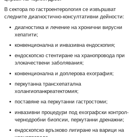
В сектора по гастроентерология се извършват
следните диагностично-консултативни дейности:
диагностика и лечение на хронични вирусни
хепатити;
конвенционална и инвазивна ендоскопия;
ендоскопско стентиране на хранопровода при
злокачествени заболявания;
конвенционална и доплерова ехография;
перкутанна трансхепатална
холангиопанкреатектомия;
поставяне на перкутанни гастростоми;
инвазивни процедури под ехографски контрол-
чернодробни биопсии, перкутанни дренажни;
ендоскопско връзково лигиране на варици на