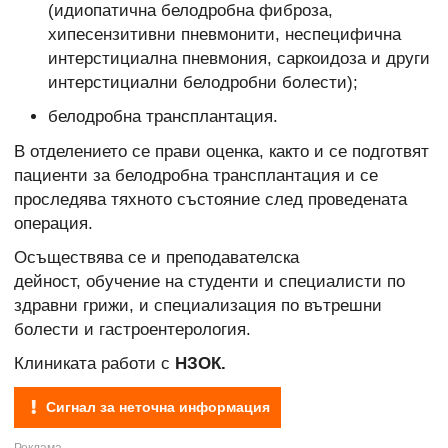
(идиопатична белодробна фиброза,
хипесензитивни пневмонити, неспецифична
интерстициална пневмония, саркоидоза и други
интерстициални белодробни болести);
белодробна трансплантация.
В отделението се прави оценка, както и се подготвят
пациенти за белодробна трансплантация и се
проследява тяхното състояние след проведената
операция.
Осъществява се и преподавателска
дейност, обучение на студенти и специалисти по
здравни грижи, и специализация по вътрешни
болести и гастроентерология.
Клиниката работи с
НЗОК.
Сигнал за неточна информация