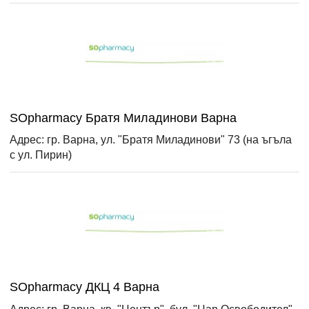
SOpharmacy Братя Миладинови Варна
Адрес: гр. Варна, ул. "Братя Миладинови" 73 (на ъгъла
с ул. Пирин)
SOpharmacy ДКЦ 4 Варна
Адрес: гр. Варна, кв. "Център", бул. "Цар Освободител"