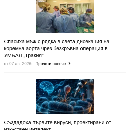
Спасиха мъж с рядка в света дисекация на
коремна аорта чрез безкръвна операция в
УМБАЛ „Тракия“
от 07 авг 2026г.
Прочети повече
Създадоха първите вируси, проектирани от
изкуствен интелект