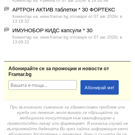
Коментар на: Румяна от 07 авг 2026г. в 14:55:56
АРТРОН АКТИВ таблетки * 30 ФОРТЕКС
Коментар на: www.framar.bg отговаря от 07 авг 2026г. в
13:18:32
ИМУНОБОР КИДС капсули * 30
Коментар на: www.framar.bg отговаря от 07 авг 2026г. в
13:09:22
Абонирайте се за промоции и новости от
Framar.bg
При възникнало съмнение за здравословен проблем или
нужда от лечение, моля винаги се обръщайте за
медицинска консултация към квалифициран и
правоспособен лекар или фармацевт. В никакъв случай не
възприемайте дадената Ви чрез сайта информация като
абсолютно достоверна и правилна, дори и същата да се