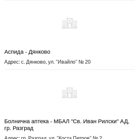
Аспида - Дянково
Адрес: с. Дянково, ул. "Ивайло" № 20
Болнична аптека - МБАЛ "Св. Иван Рилски" АД,
гр. Разград
Адрес: гр. Разград, ул. "Коста Петров" № 2