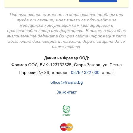
При възникнало съмнение за здравословен проблем или
нужда от лечение, моля винаги се обръщайте за
медицинска консултация към квалифициран и
правоспособен лекар или фармацевт. В никакъв случай не
възприемайте дадената Ви чрез сайта информация като
абсолютно достоверна и правилна, дори и същата да се
окаже такава.
Данни на Фрамар ООД:
Фрамар ООД, ЕИК: 123732525, Стара Загора, ул. Петър
Парчевич № 26, телефон:
0875 / 322 000
, e-mail:
office@framar.bg
За контакт