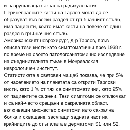
и разрушаваща сакрална радикулопатия.
Периневралните кисти на Тарлов могат да се
образуват във всеки раздел от гръбначният стълб,
има пациенти, които имат кисти на повече от един
раздел в гръбначния стълб.
Американският неврохирург, д-р Тарлов, пръв
описва тези кисти като симптоматични през 1938 г.
по време на своето патологоанатомично изследване
на съединителната тъкан в Монреалския
неврологичен институт.
Статистиката в световен мащаб показва, че при 5%
от населението на планетата са открити Тарлови
кисти, като 1 % от тях са симптоматични, като 95%
от пациентите са жени. Тези симптоми се отключват
и са най-често срещани в сакралната област,
включващи множество симптоми като сакрална
болка и схващане, засягащи задната част на
крайниците до стъпалата в дерматоми S1 или S2,