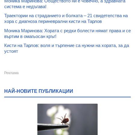
Моника Маринова: Обществото ни е човечно, а здравната
система е недъгава!
Траектории на страданието и болката – 21 свидетелства на
хора с диагноза периневрални кисти на Тарлов
Моника Маринова: Хората с редки болести нямат права и се
въртим в омагьосан кръг!
Кисти на Тарлов: воля и търпение са нужни на хората, за да
устоят
НАЙ-НОВИТЕ ПУБЛИКАЦИИ