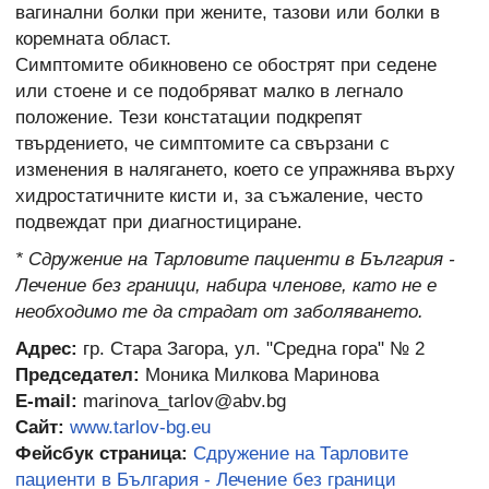
вагинални болки при жените, тазови или болки в
коремната област.
Симптомите обикновено се обострят при седене
или стоене и се подобряват малко в легнало
положение. Тези констатации подкрепят
твърдението, че симптомите са свързани с
изменения в налягането, което се упражнява върху
хидростатичните кисти и, за съжаление, често
подвеждат при диагностициране.
* Сдружение на Тарловите пациенти в България -
Лечение без граници, набира членове, като не е
необходимо те да страдат от заболяването.
Адрес:
гр. Стара Загора, ул. "Средна гора" № 2
Председател:
Моника Милкова Маринова
E-mail:
marinova_tarlov@abv.bg
Сайт:
www.tarlov-bg.eu
Фейсбук страница:
Сдружение на Тарловите
пациенти в България - Лечение без граници