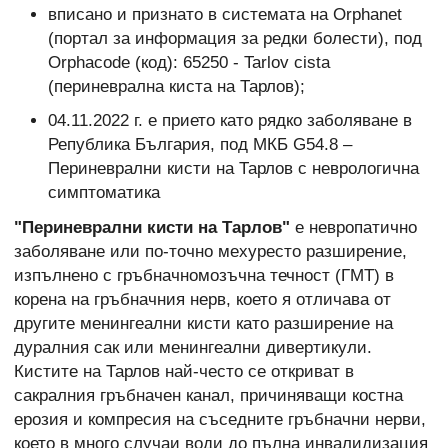
вписано и признато в системата на Orphanet
(портал за информация за редки болести), под
Orphacode (код): 65250 - Tarlov cista
(периневрална киста на Тарлов);
04.11.2022 г. е прието като рядко заболяване в
Република България, под МКБ G54.8 –
Периневрални кисти на Тарлов с неврологична
симптоматика
"Периневрални кисти на Тарлов"
е невропатично
заболяване или по-точно мехуресто разширение,
изпълнено с гръбначномозъчна течност (ГМТ) в
корена на гръбначния нерв, което я отличава от
другите менингеални кисти като разширение на
дуралния сак или менингеални дивертикули.
Кистите на Тарлов най-често се откриват в
сакралния гръбначен канал, причиняващи костна
ерозия и компресия на съседните гръбначни нерви,
което в много случаи води до пълна инвалидизация