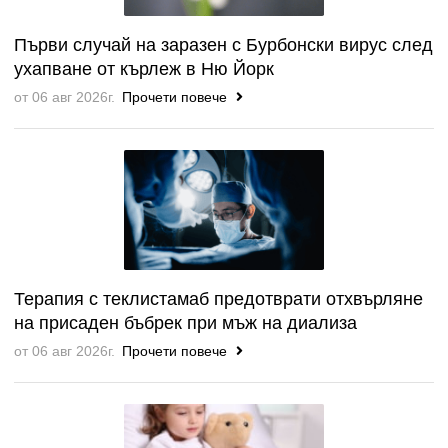
Първи случай на заразен с Бурбонски вирус след
ухапване от кърлеж в Ню Йорк
от 06 авг 2026г.
Прочети повече
Терапия с теклистамаб предотврати отхвърляне
на присаден бъбрек при мъж на диализа
от 06 авг 2026г.
Прочети повече