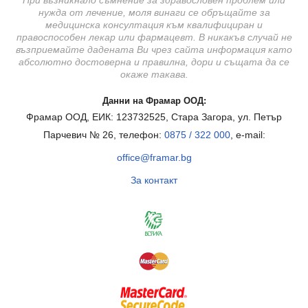
При възникнало съмнение за здравословен проблем или
нужда от лечение, моля винаги се обръщайте за
медицинска консултация към квалифициран и
правоспособен лекар или фармацевт. В никакъв случай не
възприемайте дадената Ви чрез сайта информация като
абсолютно достоверна и правилна, дори и същата да се
окаже такава.
Данни на Фрамар ООД:
Фрамар ООД, ЕИК: 123732525, Стара Загора, ул. Петър
Парчевич № 26, телефон:
0875 / 322 000
, e-mail:
office@framar.bg
За контакт