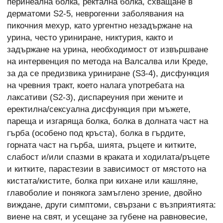
перинеална болка, ректална болка, схващане в
дерматоми S2-5, неврогенни заболявания на
пикочния мехур, като ургентно незадържане на
урина, често уриниране, никтурия, както и
задържане на урина, необходимост от извършване
на интервенция по метода на Валсалва или Креде,
за да се предизвика уриниране (S3-4), дисфункция
на чревния тракт, което налага употребата на
лаксативи (S2-3), диспареуния при жените и
еректилна/сексуална дисфункция при мъжете,
пареща и изгаряща болка, болка в долната част на
гърба (особено под кръста), болка в гърдите,
горната част на гърба, шията, ръцете и китките,
слабост и/или спазми в краката и ходилата/ръцете
и китките, парастезии в зависимост от мястото на
кистата/кистите, болка при кихане или кашляне,
главоболие и понякога замъглено зрение, двойно
виждане, други симптоми, свързани с възприятията:
виене на свят, и усещане за губене на равновесие,