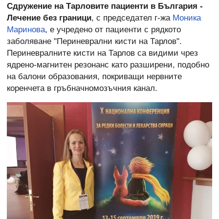
Сдружение на Тарловите пациенти в България -
Лечение без граници
, с председател г-жа
Моника
Маринова
, е учредено от пациенти с рядкото
заболяване "Периневрални кисти на Тарлов".
Периневралните кисти на Тарлов са видими чрез
ядрено-магнитен резонанс като разширени, подобно
на балони образования, покриващи нервните
коренчета в гръбначномозъчния канал.