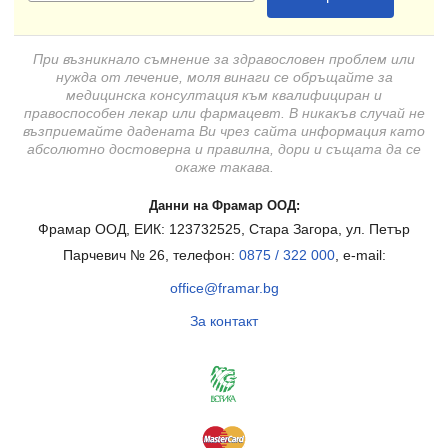
При възникнало съмнение за здравословен проблем или
нужда от лечение, моля винаги се обръщайте за
медицинска консултация към квалифициран и
правоспособен лекар или фармацевт. В никакъв случай не
възприемайте дадената Ви чрез сайта информация като
абсолютно достоверна и правилна, дори и същата да се
окаже такава.
Данни на Фрамар ООД:
Фрамар ООД, ЕИК: 123732525, Стара Загора, ул. Петър
Парчевич № 26, телефон:
0875 / 322 000
, e-mail:
office@framar.bg
За контакт